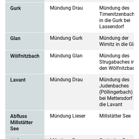
Mündung Drau
Mündung des
Gurk
Timenitzenbache
in die Gurk bei
Lassendorf
Mündung Gurk
Mündung der
Glan
Wimitz in die Gla
Mündung Glan
Mündung des
Wölfnitzbach
Strugabaches in
den Wölfnitzbach
Mündung Drau
Mündung des
Lavant
Judenbaches
(Pöllingerbach)
bei Mettersdorf in
die Lavant
Mündung Lieser
Millstätter See
Abfluss
Millstätter
See