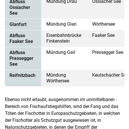
Mündung Drau
Ossiacher See
Abfluss
Ossiacher
See
Mündung Glan
Wörthersee
Glanfurt
Eisenbahnbrücke
Faaker See
Abfluss
Finkenstein
Faaker See
Mündung Gail
Pressegger See
Abfluss
Pressegger
See
Mündung
Keutschacher See
Reifnitzbach
Wörthersee
Ebenso nicht erlaubt, ausgenommen im unmittelbaren ­
Bereich von Fischaufstiegs­hilfen, sind der Fang und das
Töten der Fischotter in Europaschutzgebieten, in welchen
der Fisch­otter als Schutzgut ausgewiesen ist, in
Naturschutzgebieten, in denen der Eingriff der