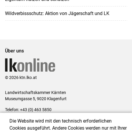
Wildverbissschutz: Aktion von Jägerschaft und LK
Über uns
© 2026 ktn.lko.at
Landwirtschaftskammer Kärnten
Museumgasse 5, 9020 Klagenfurt
Telefon: +43 (0) 463 5850
E-Mail:
office@lk-kaernten.at
Die Website wird mit den technisch erforderlichen
Impressum
|
Kontakt
|
Datenschutzerklärung
|
Barrierefreiheit
|
Cookies ausgeführt. Andere Cookies werden nur mit Ihrer