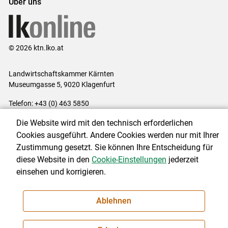
Über uns
© 2026 ktn.lko.at
Landwirtschaftskammer Kärnten
Museumgasse 5, 9020 Klagenfurt
Telefon: +43 (0) 463 5850
E-Mail:
office@lk-kaernten.at
Die Website wird mit den technisch erforderlichen
Impressum
|
Kontakt
|
Datenschutzerklärung
|
Barrierefreiheit
|
Cookies ausgeführt. Andere Cookies werden nur mit Ihrer
Cookie-Einstellungen
Zustimmung gesetzt. Sie können Ihre Entscheidung für
diese Website in den
Cookie-Einstellungen
jederzeit
einsehen und korrigieren.
NEWSLETTER
Ablehnen