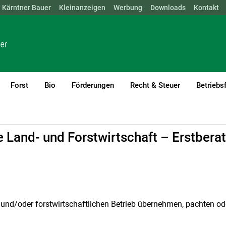
Kärntner Bauer
NÖ
OÖ
SBG
Kleinanzeigen
STMK
TIROL
Werbung
VBG
WIEN
Downloads
Kontakt
Forst
Bio
Förderungen
Recht & Steuer
Betriebs
ührung
ie Land- und Forstwirtschaft – Erstbera
- und/oder forstwirtschaftlichen Betrieb übernehmen, pachten od