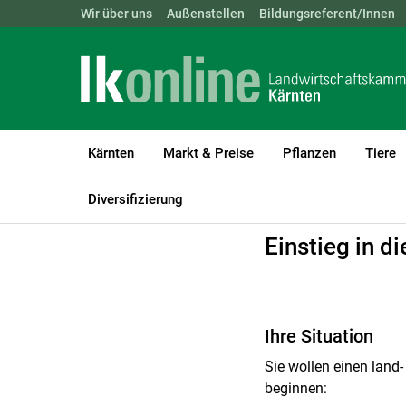
Landwirtschaftskammern:
Wir über uns
Außenstellen
ÖSTERREICH
Bildungsreferent/Innen
BGLD
KTN
Kärnten
Markt & Preise
Pflanzen
Tiere
LK Kärnten
Beratung
Betrieb | Unternehmen
Unternehmensf
Diversifizierung
Einstieg in d
Ihre Situation
Sie wollen einen land
beginnen: