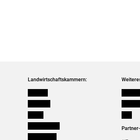
Landwirtschaftskammern:
Weitere
Österreich
Kleinanz
Burgenland
Downloa
Kärnten
Links
Niederösterreich
Partner
Oberösterreich