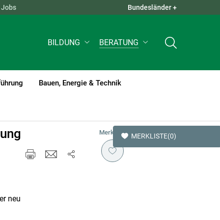
Jobs
Bundesländer +
QUICK LINKS +
BILDUNG
BERATUNG
führung
Bauen, Energie & Technik
tung
Merken
MERKLISTE
(0)
er neu