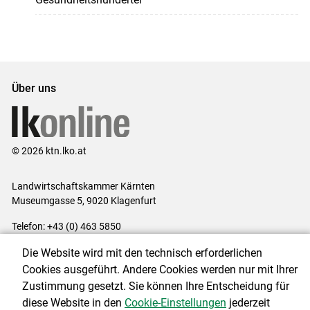
Über uns
© 2026 ktn.lko.at
Landwirtschaftskammer Kärnten
Museumgasse 5, 9020 Klagenfurt
Telefon: +43 (0) 463 5850
E-Mail:
office@lk-kaernten.at
Die Website wird mit den technisch erforderlichen
Impressum
|
Kontakt
|
Datenschutzerklärung
|
Barrierefreiheit
|
Cookies ausgeführt. Andere Cookies werden nur mit Ihrer
Cookie-Einstellungen
Zustimmung gesetzt. Sie können Ihre Entscheidung für
diese Website in den
Cookie-Einstellungen
jederzeit