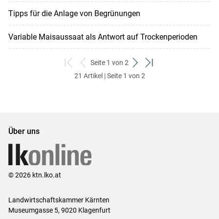
Tipps für die Anlage von Begrünungen
Variable Maisaussaat als Antwort auf Trockenperioden
Seite 1 von 2
zum
zurück
weiter
zum
21 Artikel | Seite 1 von 2
ersten
zum
zum
letzten
Set
vorigen
nächsten
Set
Set
Set
Über uns
© 2026 ktn.lko.at
Landwirtschaftskammer Kärnten
Museumgasse 5, 9020 Klagenfurt