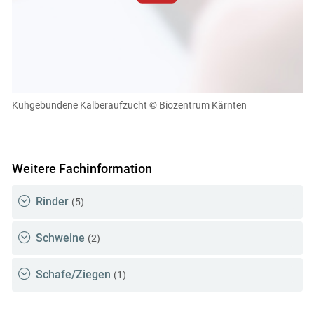
Zum Abspielen von YouTube-Videos auf dieser Website
müssen Cookies gesetzt werden
.
Für weitere Informationen lesen Sie bitte unsere
Datenschutzerklärung
.Sie können Ihre Entscheidung für
diese Website in den Cookie-Einstellungen jederzeit
einsehen und korrigieren
Kuhgebundene Kälberaufzucht
© Biozentrum Kärnten
Cookies Einstellungen
Akzeptieren
Weitere Fachinformation
Rinder
(5)
Schweine
(2)
Schafe/Ziegen
(1)