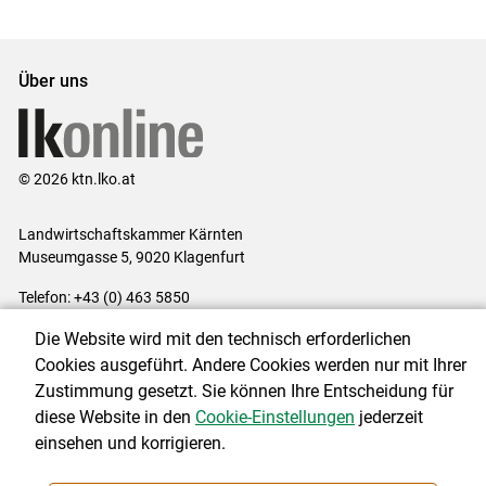
Über uns
© 2026 ktn.lko.at
Landwirtschaftskammer Kärnten
Museumgasse 5, 9020 Klagenfurt
Telefon: +43 (0) 463 5850
E-Mail:
office@lk-kaernten.at
Die Website wird mit den technisch erforderlichen
Impressum
|
Kontakt
|
Datenschutzerklärung
|
Barrierefreiheit
|
Cookies ausgeführt. Andere Cookies werden nur mit Ihrer
Cookie-Einstellungen
Zustimmung gesetzt. Sie können Ihre Entscheidung für
diese Website in den
Cookie-Einstellungen
jederzeit
einsehen und korrigieren.
NEWSLETTER