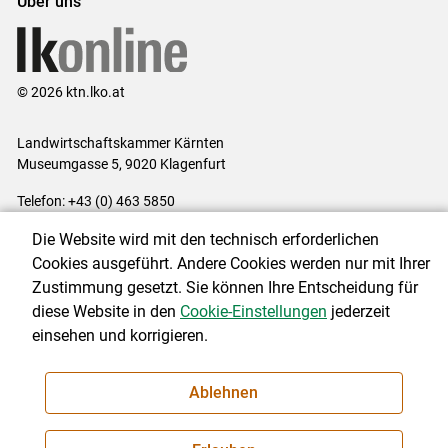
Über uns
© 2026 ktn.lko.at
Landwirtschaftskammer Kärnten
Museumgasse 5, 9020 Klagenfurt
Telefon: +43 (0) 463 5850
E-Mail:
office@lk-kaernten.at
Die Website wird mit den technisch erforderlichen
Impressum
|
Kontakt
|
Datenschutzerklärung
|
Barrierefreiheit
|
Cookies ausgeführt. Andere Cookies werden nur mit Ihrer
Cookie-Einstellungen
Zustimmung gesetzt. Sie können Ihre Entscheidung für
diese Website in den
Cookie-Einstellungen
jederzeit
einsehen und korrigieren.
NEWSLETTER
Ablehnen