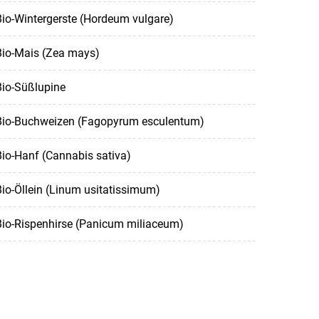
io-Wintergerste (Hordeum vulgare)
Bio-Mais (Zea mays)
Bio-Süßlupine
Bio-Buchweizen (Fagopyrum esculentum)
io-Hanf (Cannabis sativa)
io-Öllein (Linum usitatissimum)
Bio-Rispenhirse (Panicum miliaceum)