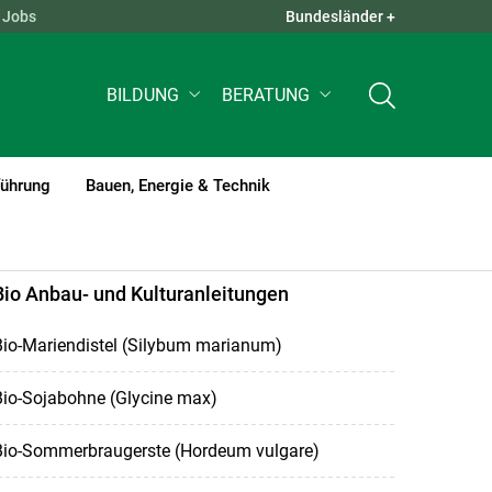
Jobs
Bundesländer +
QUICK LINKS +
BILDUNG
BERATUNG
führung
Bauen, Energie & Technik
Bio Anbau- und Kulturanleitungen
Bio-Mariendistel (Silybum marianum)
Bio-Sojabohne (Glycine max)
Bio-Sommerbraugerste (Hordeum vulgare)