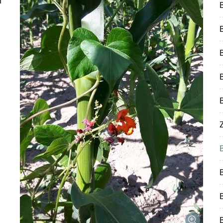
n
B
Z
Skip to main content
B