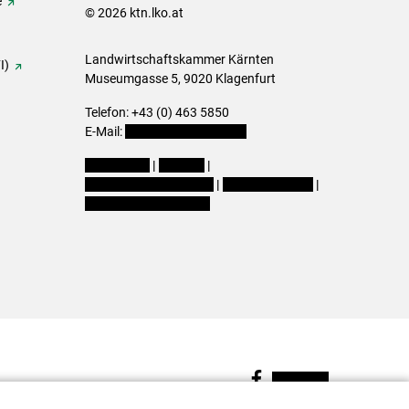
e
© 2026 ktn.lko.at
Landwirtschaftskammer Kärnten
I)
Museumgasse 5, 9020 Klagenfurt
Telefon: +43 (0) 463 5850
E-Mail:
office@lk-kaernten.at
Impressum
|
Kontakt
|
Datenschutzerklärung
|
Barrierefreiheit
|
Cookie-Einstellungen
Facebook