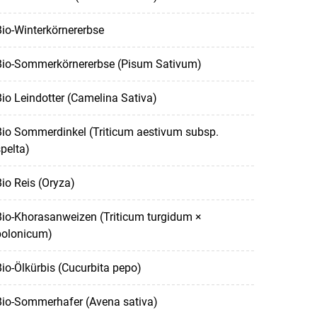
io-Winterkörnererbse
Bio-Sommerkörnererbse (Pisum Sativum)
io Leindotter (Camelina Sativa)
Bio Sommerdinkel (Triticum aestivum subsp.
pelta)
io Reis (Oryza)
io-Khorasanweizen (Triticum turgidum ×
polonicum)
io-Ölkürbis (Cucurbita pepo)
Bio-Sommerhafer (Avena sativa)