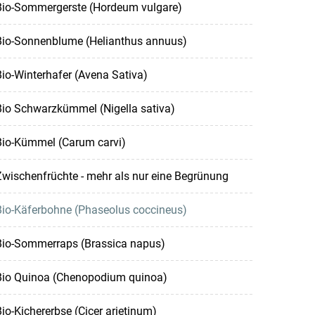
Bio-Sommergerste (Hordeum vulgare)
Bio-Sonnenblume (Helianthus annuus)
io-Winterhafer (Avena Sativa)
Bio Schwarzkümmel (Nigella sativa)
Bio-Kümmel (Carum carvi)
wischenfrüchte - mehr als nur eine Begrünung
Bio-Käferbohne (Phaseolus coccineus)
Bio-Sommerraps (Brassica napus)
Bio Quinoa (Chenopodium quinoa)
io-Kichererbse (Cicer arietinum)