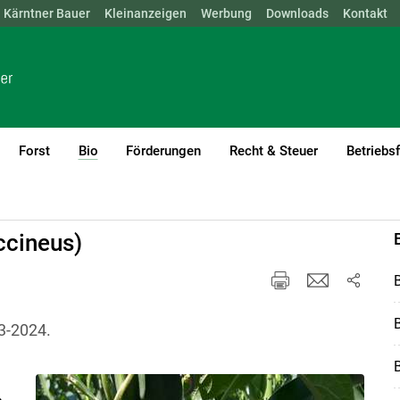
Kärntner Bauer
NÖ
OÖ
SBG
Kleinanzeigen
STMK
TIROL
Werbung
VBG
WIEN
Downloads
Kontakt
Forst
Bio
Förderungen
Recht & Steuer
Betriebs
(current)1
ccineus)
3-2024.