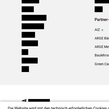
Burgenland
Downloa
Kärnten
Links
Niederösterreich
Partner
Oberösterreich
AIZ
Salzburg
ARGE Bäu
Steiermark
ARGE Mei
Tirol
Baulehrs
Vorarlberg
Green Ca
Wien
NEWSLETTER
Die Website wird mit den technisch erforderlichen Cookies 