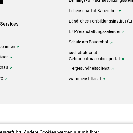
ds
Lehrlings- u. Fachausbildungsstell
Lebensqualität Bauernhof
Ländliches Fortbildungsinstitut (LF
-Services
LFI-Veranstaltungskalender
Schule am Bauernhof
erinnen
suchetraktor.at -
ster
Gebrauchtmaschinenportal
chau
Tiergesundheitsdienst
re
warndienst.lko.at
ausgeführt. Andere Cookies werden nur mit Ihrer