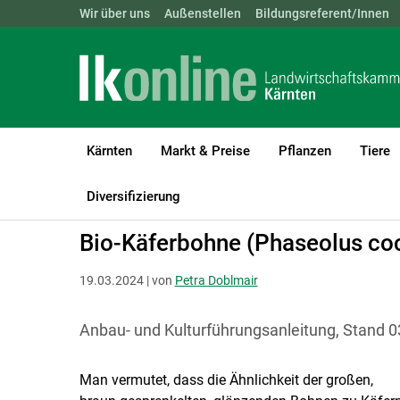
Landwirtschaftskammern:
Wir über uns
Außenstellen
ÖSTERREICH
Bildungsreferent/Innen
BGLD
KTN
Kärnten
Markt & Preise
Pflanzen
Tiere
LK Kärnten
Bio
Bio Anbau- und Kulturanleitungen
Diversifizierung
Bio-Käferbohne (Phaseolus co
19.03.2024 | von
Petra Doblmair
Anbau- und Kulturführungsanleitung, Stand 0
Man vermutet, dass die Ähnlichkeit der großen,