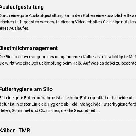
Auslaufgestaltung
Durch eine gute Auslaufgestaltung kann den Kühen eine zusätzliche Bew
frischen Luft geboten werden. In diesem Video erhalten Sie einige nützlic
eines Auslaufes.
Biestmilchmanagement
Die Biestmilchversorgung des neugeborenen Kalbes ist die wichtigste M
Sie wirkt wie eine Schluckimpfung beim Kalb. Auf was es dabei zu beachten 
Skip to main content
Futterhygiene am Silo
Für eine gute Futteraufnahme ist eine hohe Futterqualität entscheiden
dafür ist in erster Linie die Hygiene ab Feld. Mangelnde Futterhygiene for
Hefen, Schimmel und Clostridien, die die Gesundheit ...
Kälber - TMR