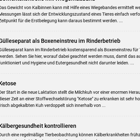
Das Gewicht von Kalbinnen kann mit Hilfe eines Wiegebandes ermittelt we
Messungen lässt sich der Entwicklungszustand eines Tieres einfach verfo
Zeitpunkt für die Erstbelegung kann daraus bestimmt werden. ...
Gülleseparat als Boxeneinstreu im Rinderbetrieb
Gülleseparat kann im Rinderbetrieb kostensparend als Boxeneinstreu für
werden. Sehen Sie hier, worauf dabei geachtet werden muss, damit das a
funktioniert und Hygiene und Eutergesundheit nicht darunter leiden. ...
Ketose
Der Start in die neue Laktation stellt die Milchkuh vor einer enormen Hera
dieser Zeit an einer Stoffwechselstörung "Ketose" zu erkranken ist sehr h
frisch abgekalbten Kuh verdoppelt sich innerhalb von ...
Kälbergesundheit kontrollieren
Durch eine regelmäßige Tierbeobachtung können Kälberkrankheiten frühz