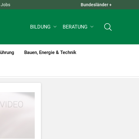
Jobs
Bundesländer +
QUICK LINKS +
BILDUNG
BERATUNG
führung
Bauen, Energie & Technik
tzt werden
.
nnen Ihre