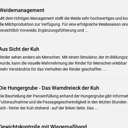
Weidemanagement
Mit dem richtigen Management stellt die Weide sehr hochwertiges und kos
die Milchproduktion zur Verfügung. Für eine erfolgreiche Weidesaison sin
hinsichtlich Vorweide, Ergänzungsfütterung und ...
Aus Sicht der Kuh
Rinder sehen anders als Menschen. Mit einem Simulator, der im Bildungs
wurde, kann die visuelle Wahrnehmung der Rinder für Menschen erlebbar
mehr Verständnis für das Verhalten der Rinder geschaffen. ...
Die Hungergrube - Das Warndreieck der Kuh
Die Beurteilung der Pansenfüllung anhand der Hungergrube gibt Informat
Futteraufnahme und die Passagegeschwindigkeit in den letzten Stunden.
sich - hinter der Kuh stehend - auf der linken Seite. Das ...
Gewichtskontrolle mit Wiegemaßband