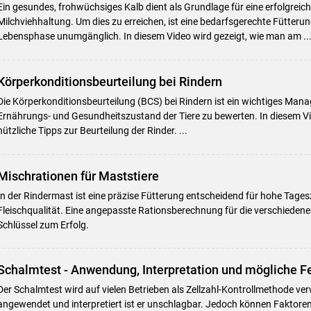
Ein gesundes, frohwüchsiges Kalb dient als Grundlage für eine erfolgrei
Milchviehhaltung. Um dies zu erreichen, ist eine bedarfsgerechte Fütterung
Lebensphase unumgänglich. In diesem Video wird gezeigt, wie man am ..
Körperkonditionsbeurteilung bei Rindern
Die Körperkonditionsbeurteilung (BCS) bei Rindern ist ein wichtiges M
Ernährungs- und Gesundheitszustand der Tiere zu bewerten. In diesem Vid
nützliche Tipps zur Beurteilung der Rinder. ...
Mischrationen für Maststiere
In der Rindermast ist eine präzise Fütterung entscheidend für hohe Tag
Fleischqualität. Eine angepasste Rationsberechnung für die verschiedene
Schlüssel zum Erfolg.
Schalmtest - Anwendung, Interpretation und mögliche F
Der Schalmtest wird auf vielen Betrieben als Zellzahl-Kontrollmethode ver
angewendet und interpretiert ist er unschlagbar. Jedoch können Faktoren