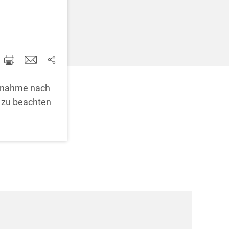
d korrigieren
aßnahme nach
i zu beachten