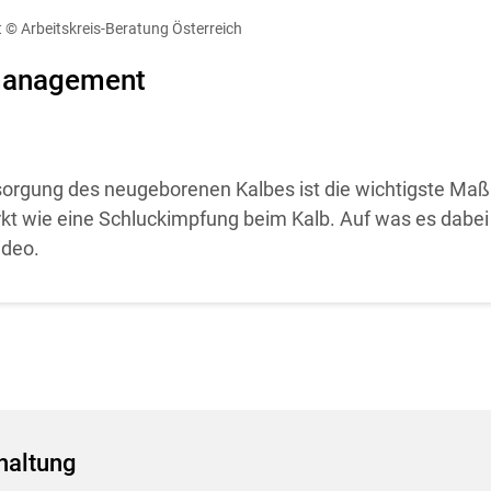
diese Website in den Cookie-Einstellungen jederzeit einsehen un
t
© Arbeitskreis-Beratung Österreich
Cookies Einstellungen
Akzeptieren
management
rsorgung des neugeborenen Kalbes ist die wichtigste M
irkt wie eine Schluckimpfung beim Kalb. Auf was es dabe
ideo.
haltung