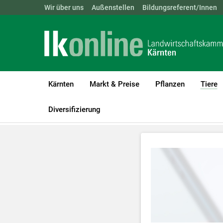
Landwirtschaftskammern:
Wir über uns
Außenstellen
ÖSTERREICH
Bildungsreferent/Innen
BGLD
KTN
Kärnten
Markt & Preise
Pflanzen
Tiere
(
LK Kärnten
Tiere
Videos Rinderhaltung
Diversifizierung
Zum Abspielen 
Für weitere I