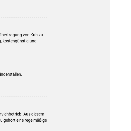
rübertragung von Kuh zu
g, kostengünstig und
nderställen.
hviehbetrieb. Aus diesem
u gehört eine regelmäßige