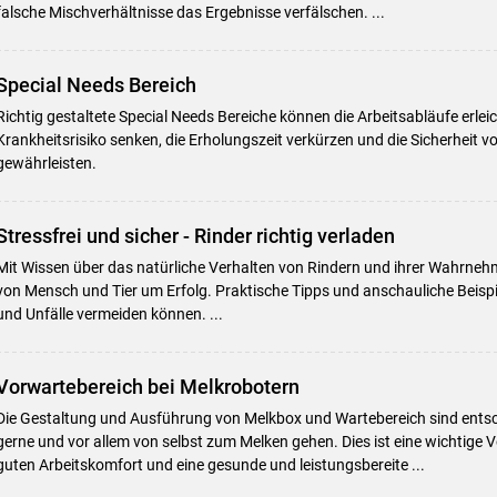
falsche Mischverhältnisse das Ergebnisse verfälschen. ...
Special Needs Bereich
Richtig gestaltete Special Needs Bereiche können die Arbeitsabläufe erlei
Krankheitsrisiko senken, die Erholungszeit verkürzen und die Sicherheit 
gewährleisten.
Stressfrei und sicher - Rinder richtig verladen
Mit Wissen über das natürliche Verhalten von Rindern und ihrer Wahrneh
von Mensch und Tier um Erfolg. Praktische Tipps und anschauliche Beispie
und Unfälle vermeiden können. ...
Vorwartebereich bei Melkrobotern
Die Gestaltung und Ausführung von Melkbox und Wartebereich sind ents
gerne und vor allem von selbst zum Melken gehen. Dies ist eine wichtige 
guten Arbeitskomfort und eine gesunde und leistungsbereite ...