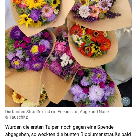
Die bunten Sträuße sind ein Erlebnis für Auge und Nase.
© Tauschitz
Wurden die ersten Tulpen noch gegen eine Spende
abgegeben, so weckten die bunten Bioblumensträuße bald