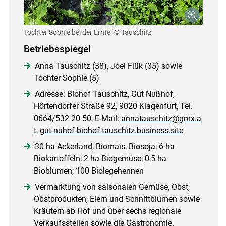
Tochter Sophie bei der Ernte.
© Tauschitz
Betriebsspiegel
Anna Tauschitz (38), Joel Flük (35) sowie
Tochter Sophie (5)
Adresse: Biohof Tauschitz, Gut Nußhof,
Hörtendorfer Straße 92, 9020 Klagenfurt, Tel.
0664/532 20 50, E-Mail:
annatauschitz@gmx.a
t
,
gut-nuhof-biohof-tauschitz.business.site
30 ha Ackerland, Biomais, Biosoja; 6 ha
Biokartoffeln; 2 ha Biogemüse; 0,5 ha
Bioblumen; 100 Biolegehennen
Vermarktung von saisonalen Gemüse, Obst,
Obstprodukten, Eiern und Schnittblumen sowie
Kräutern ab Hof und über sechs regionale
Verkaufsstellen sowie die Gastronomie.