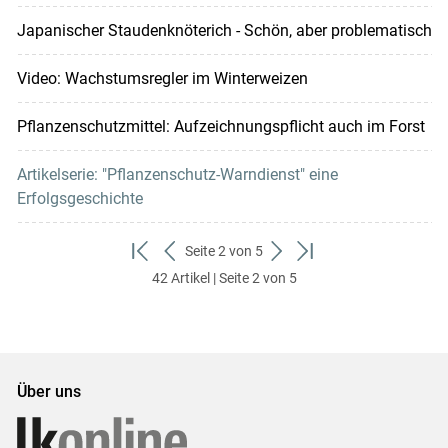
Japanischer Staudenknöterich - Schön, aber problematisch
Video: Wachstumsregler im Winterweizen
Pflanzenschutzmittel: Aufzeichnungspflicht auch im Forst
Artikelserie: "Pflanzenschutz-Warndienst" eine
Erfolgsgeschichte
Seite 2 von 5
zum
zurück
weiter
zum
42 Artikel | Seite 2 von 5
ersten
zum
zum
letzten
Set
vorigen
nächsten
Set
Set
Set
Über uns