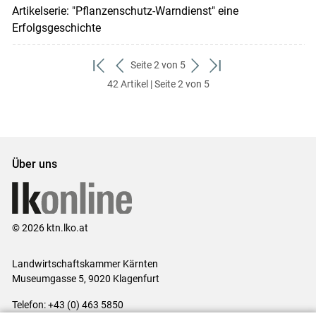
Artikelserie: "Pflanzenschutz-Warndienst" eine
Erfolgsgeschichte
Seite 2 von 5
zum
zurück
weiter
zum
42 Artikel | Seite 2 von 5
ersten
zum
zum
letzten
Set
vorigen
nächsten
Set
Set
Set
Über uns
© 2026 ktn.lko.at
Landwirtschaftskammer Kärnten
Museumgasse 5, 9020 Klagenfurt
Telefon: +43 (0) 463 5850