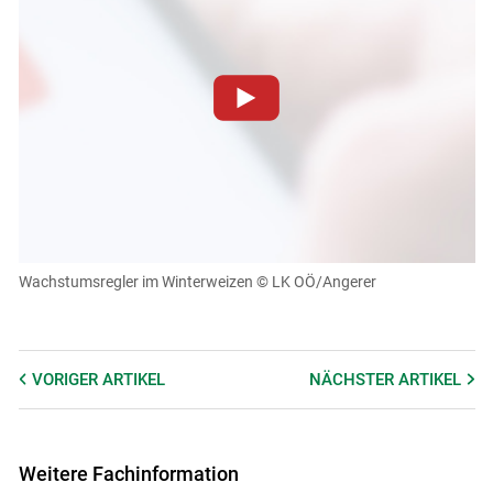
Skip to main content
Zum Abspielen von YouTube-Videos auf dieser Website
müssen Cookies gesetzt werden
.
Für weitere Informationen lesen Sie bitte unsere
Datenschutzerklärung
.Sie können Ihre Entscheidung für
diese Website in den Cookie-Einstellungen jederzeit
einsehen und korrigieren
Wachstumsregler im Winterweizen
© LK OÖ/Angerer
Cookies Einstellungen
Akzeptieren
VORIGER
ARTIKEL
NÄCHSTER
ARTIKEL
Weitere Fachinformation