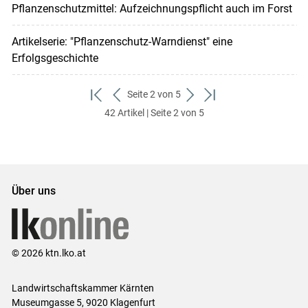
Pflanzenschutzmittel: Aufzeichnungspflicht auch im Forst
Artikelserie: "Pflanzenschutz-Warndienst" eine
Erfolgsgeschichte
Seite 2 von 5
zum
zurück
weiter
zum
42 Artikel | Seite 2 von 5
ersten
zum
zum
letzten
Set
vorigen
nächsten
Set
Set
Set
Über uns
© 2026 ktn.lko.at
Landwirtschaftskammer Kärnten
Museumgasse 5, 9020 Klagenfurt