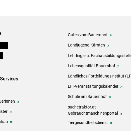
s
Gutes vom Bauernhof
eigen
Landjugend Kärnten
ds
Lehrlings- u. Fachausbildungsstell
Lebensqualität Bauernhof
Ländliches Fortbildungsinstitut (LF
-Services
LFI-Veranstaltungskalender
Schule am Bauernhof
erinnen
suchetraktor.at -
ster
Gebrauchtmaschinenportal
chau
Tiergesundheitsdienst