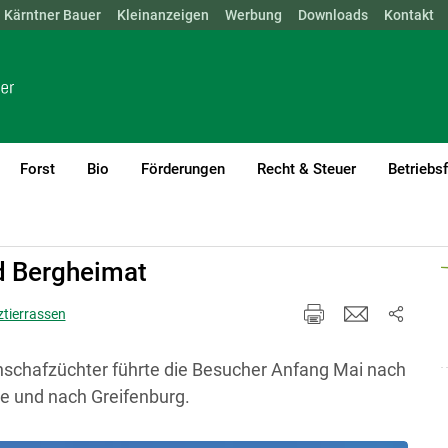
Kärntner Bauer
NÖ
OÖ
SBG
Kleinanzeigen
STMK
TIROL
Werbung
VBG
WIEN
Downloads
Kontakt
Forst
Bio
Förderungen
Recht & Steuer
Betriebs
current)1
d Bergheimat
ztierrassen
lenschafzüchter führte die Besucher Anfang Mai nach
e und nach Greifenburg.