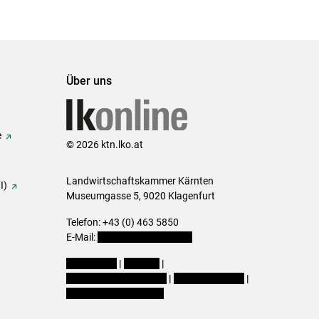
Über uns
e
© 2026 ktn.lko.at
Landwirtschaftskammer Kärnten
I)
Museumgasse 5, 9020 Klagenfurt
Telefon: +43 (0) 463 5850
E-Mail:
office@lk-kaernten.at
Impressum
|
Kontakt
|
Datenschutzerklärung
|
Barrierefreiheit
|
Cookie-Einstellungen