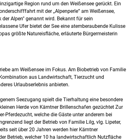
einzigartige Region rund um den Weißensee gerückt. Ein
onderschifffahrt mit der „Alpenperle“ am Weißensee,
k der Alpen" genannt wird. Bekannt für sein
lassene Ufer bietet der See eine atemberaubende Kulisse
pas größte Natureisfläche, erläuterte Bürgermeisterin
riebe am Weißensee im Fokus. Am Biobetrieb von Familie
Kombination aus Landwirtschaft, Tierzucht und
deres Urlaubserlebnis anbieten.
genem Seezugang spielt die Tierhaltung eine besondere
 kleinen Herde von Kärntner Brillenschafen gezüchtet Zur
er-Pferdezucht, welche die Gäste unter anderem bei
enzend liegt der Betrieb von Familie Lilg, vlg. Lipeter,
eits seit über 20 Jahren werden hier Kärntner
er Betrieb, welcher 10 ha landwirtschaftlich Nutzfläche