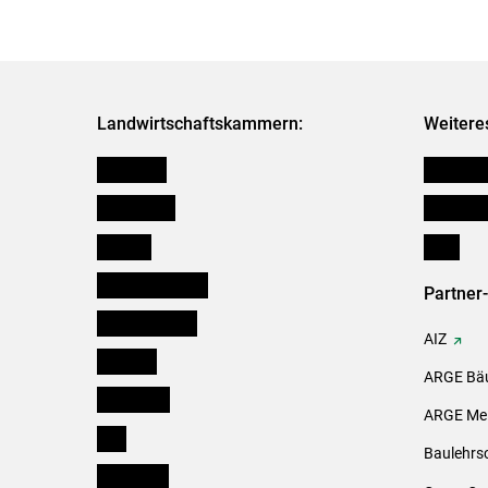
Landwirtschaftskammern:
Weitere
Österreich
Kleinanz
Burgenland
Downloa
Kärnten
Links
Niederösterreich
Partner
Oberösterreich
AIZ
Salzburg
ARGE Bäu
Steiermark
ARGE Mei
Tirol
Baulehrs
Vorarlberg