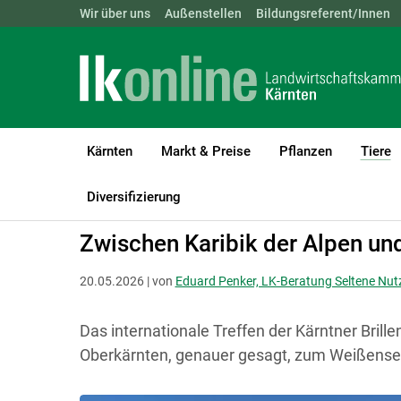
Landwirtschaftskammern:
Wir über uns
Außenstellen
ÖSTERREICH
Bildungsreferent/Innen
BGLD
KTN
Kärnten
Markt & Preise
Pflanzen
Tiere
(
LK Kärnten
Tiere
Schafe & Ziegen
Diversifizierung
Zwischen Karibik der Alpen un
20.05.2026 | von
Eduard Penker , LK-Beratung Seltene Nut
Das internationale Treffen der Kärntner Bril
Oberkärnten, genauer gesagt, zum Weißense