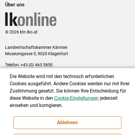
Über uns
© 2026 ktn.lko.at
Landwirtschaftskammer Kärnten
Museumgasse 5, 9020 Klagenfurt
Telefon: +43 (0) 463 5850
E-Mail:
office@lk-kaernten.at
Die Website wird mit den technisch erforderlichen
Impressum
|
Kontakt
|
Datenschutzerklärung
|
Barrierefreiheit
|
Cookies ausgeführt. Andere Cookies werden nur mit Ihrer
Cookie-Einstellungen
Zustimmung gesetzt. Sie können Ihre Entscheidung für
diese Website in den
Cookie-Einstellungen
jederzeit
einsehen und korrigieren.
NEWSLETTER
Ablehnen