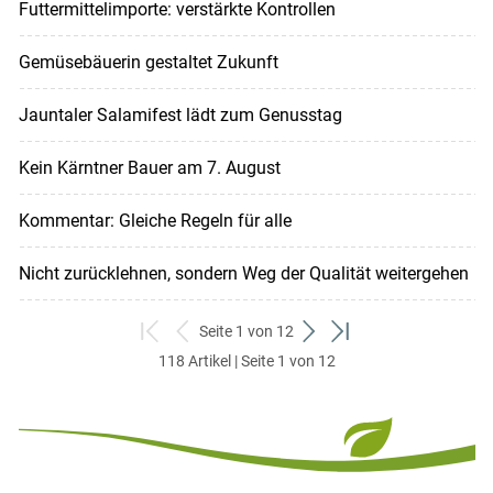
Futtermittelimporte: verstärkte Kontrollen
Gemüsebäuerin gestaltet Zukunft
Jauntaler Salamifest lädt zum Genusstag
Kein Kärntner Bauer am 7. August
Kommentar: Gleiche Regeln für alle
Nicht zurücklehnen, sondern Weg der Qualität weitergehen
Seite 1 von 12
zum
zurück
weiter
zum
118 Artikel | Seite 1 von 12
ersten
zum
zum
letzten
Set
vorigen
nächsten
Set
Set
Set