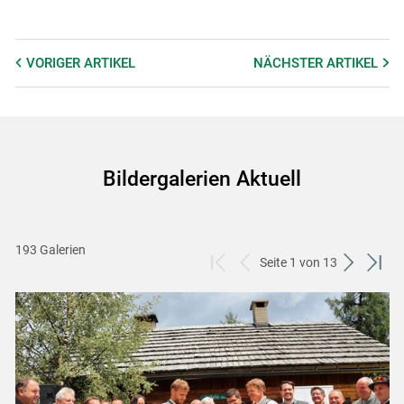
VORIGER
ARTIKEL
NÄCHSTER
ARTIKEL
Bildergalerien Aktuell
193 Galerien
Seite 1 von 13
zum
zurück
weiter
zum
ersten
zum
zum
letzt
Set
vorigen
nächsten
Set
Set
Set