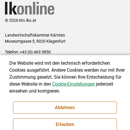
© 2026 ktn.lko.at
Landwirtschaftskammer Kärnten
Museumgasse 5, 9020 Klagenfurt
Telefon: +43 (0) 463 5850
E-Mail:
office@lk-kaernten.at
Die Website wird mit den technisch erforderlichen
Impressum
|
Kontakt
|
Datenschutzerklärung
|
Barrierefreiheit
|
Cookies ausgeführt. Andere Cookies werden nur mit Ihrer
Cookie-Einstellungen
Zustimmung gesetzt. Sie können Ihre Entscheidung für
diese Website in den
Cookie-Einstellungen
jederzeit
einsehen und korrigieren.
NEWSLETTER
Ablehnen
Erlauben