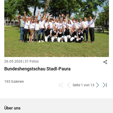
26.05.2026 | 31 Fotos
Bundeshengstschau Stadl-Paura
193 Galerien
Seite 1 von 13
zum
zurück
weiter
zum
ersten
zum
zum
letzt
Set
vorigen
nächsten
Set
Set
Set
Über uns