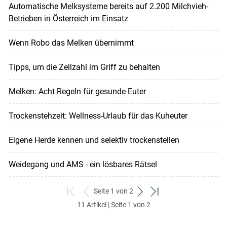
Automatische Melksysteme bereits auf 2.200 Milchvieh-
Betrieben in Österreich im Einsatz
Wenn Robo das Melken übernimmt
Tipps, um die Zellzahl im Griff zu behalten
Melken: Acht Regeln für gesunde Euter
Trockenstehzeit: Wellness-Urlaub für das Kuheuter
Eigene Herde kennen und selektiv trockenstellen
Weidegang und AMS - ein lösbares Rätsel
Seite 1 von 2
zum
zurück
weiter
zum
11 Artikel | Seite 1 von 2
ersten
zum
zum
letzten
Set
vorigen
nächsten
Set