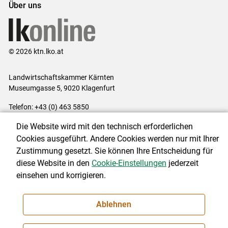
Über uns
© 2026 ktn.lko.at
Landwirtschaftskammer Kärnten
Museumgasse 5, 9020 Klagenfurt
Telefon: +43 (0) 463 5850
E-Mail:
office@lk-kaernten.at
Die Website wird mit den technisch erforderlichen
Impressum
|
Kontakt
|
Datenschutzerklärung
|
Barrierefreiheit
|
Cookies ausgeführt. Andere Cookies werden nur mit Ihrer
Cookie-Einstellungen
Zustimmung gesetzt. Sie können Ihre Entscheidung für
diese Website in den
Cookie-Einstellungen
jederzeit
einsehen und korrigieren.
NEWSLETTER
Ablehnen