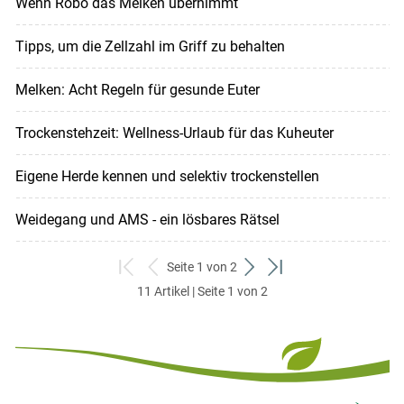
Wenn Robo das Melken übernimmt
Tipps, um die Zellzahl im Griff zu behalten
Melken: Acht Regeln für gesunde Euter
Trockenstehzeit: Wellness-Urlaub für das Kuheuter
Eigene Herde kennen und selektiv trockenstellen
Weidegang und AMS - ein lösbares Rätsel
Seite 1 von 2
zum
zurück
weiter
zum
11 Artikel | Seite 1 von 2
ersten
zum
zum
letzten
Set
vorigen
nächsten
Set
Set
Set