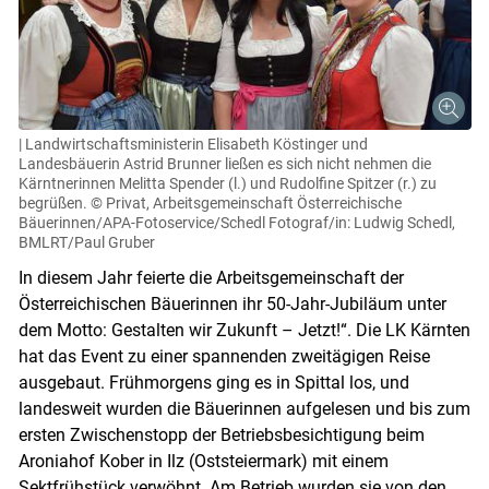
| Landwirtschaftsministerin Elisabeth Köstinger und
Landesbäuerin Astrid Brunner ließen es sich nicht nehmen die
Kärntnerinnen Melitta Spender (l.) und Rudolfine Spitzer (r.) zu
begrüßen.
© Privat, Arbeitsgemeinschaft Österreichische
Bäuerinnen/APA-Fotoservice/Schedl Fotograf/in: Ludwig Schedl,
BMLRT/Paul Gruber
In diesem Jahr feierte die Arbeitsgemeinschaft der
Österreichischen Bäuerinnen ihr 50-Jahr-Jubiläum unter
dem Motto: Gestalten wir Zukunft – Jetzt!“. Die LK Kärnten
hat das Event zu einer spannenden zweitägigen Reise
ausgebaut. Frühmorgens ging es in Spittal los, und
landesweit wurden die Bäuerinnen aufgelesen und bis zum
ersten Zwischenstopp der Betriebsbesichtigung beim
Aroniahof Kober in Ilz (Oststeiermark) mit einem
Sektfrühstück verwöhnt. Am Betrieb wurden sie von den