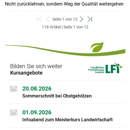
Nicht zurücklehnen, sondern Weg der Qualität weitergehen
Seite 1 von 12
zum
zurück
weiter
zum
118 Artikel | Seite 1 von 12
ersten
zum
zum
letzten
Set
vorigen
nächsten
Set
Set
Set
Bilden Sie sich weiter
Kursangebote
20.08.2026
Sommerschnitt bei Obstgehölzen
01.09.2026
Infoabend zum Meisterkurs Landwirtschaft