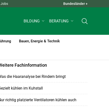
Jobs
Bundesländer +
QUICK LINKS +
BILDUNG
BERATUNG
führung
Bauen, Energie & Technik
Weitere Fachinformation
as die Haaranalyse bei Rindern bringt
ezielt kühlen im Kuhstall
ur richtig platzierte Ventilatoren kühlen auch