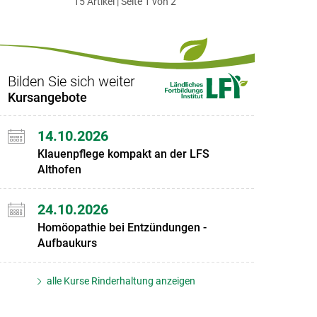
15 Artikel | Seite 1 von 2
ersten
zum
zum
letzten
Set
vorigen
nächsten
Set
Set
Set
Bilden Sie sich weiter
Kursangebote
14.10.2026
Klauenpflege kompakt an der LFS
Althofen
24.10.2026
Homöopathie bei Entzündungen -
Aufbaukurs
alle Kurse Rinderhaltung anzeigen