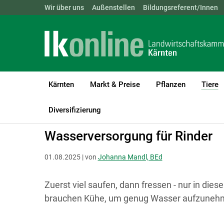
Landwirtschaftskammern:
Wir über uns
Außenstellen
ÖSTERREICH
Bildungsreferent/Innen
BGLD
KTN
Kärnten
Markt & Preise
Pflanzen
Tiere
(
LK Kärnten
Tiere
Rinder
Haltung, Management & Tierkomfor
Diversifizierung
Wasserversorgung für Rinder
01.08.2025 | von
Johanna Mandl, BEd
Zuerst viel saufen, dann fressen - nur in die
brauchen Kühe, um genug Wasser aufzuneh