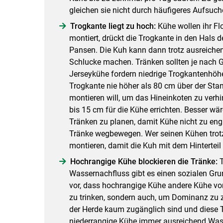
gleichen sie nicht durch häufigeres Aufsuch
Trogkante liegt zu hoch:
Kühe wollen ihr Fl
montiert, drückt die Trogkante in den Hals 
Pansen. Die Kuh kann dann trotz ausreich
Schlucke machen. Tränken sollten je nach G
Jerseykühe fordern niedrige Trogkantenhöhe
Trogkante nie höher als 80 cm über der Stan
montieren will, um das Hineinkoten zu verhi
bis 15 cm für die Kühe errichten. Besser wä
Tränken zu planen, damit Kühe nicht zu eng
Tränke wegbewegen. Wer seinen Kühen trotz
montieren, damit die Kuh mit dem Hinterteil 
Hochrangige Kühe blockieren die Tränke:
T
Wassernachfluss gibt es einen sozialen Gr
vor, dass hochrangige Kühe andere Kühe von 
zu trinken, sondern auch, um Dominanz zu z
der Herde kaum zugänglich sind und diese T
niederrangige Kühe immer ausreichend Wass