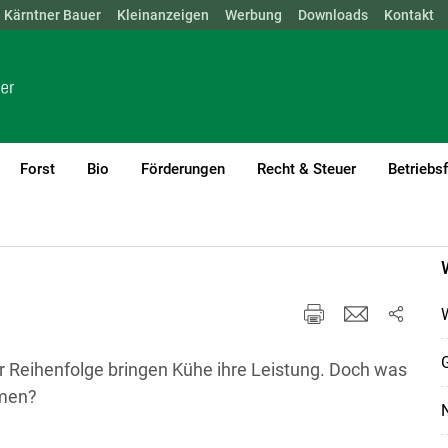
Kärntner Bauer
NÖ
OÖ
SBG
Kleinanzeigen
STMK
TIROL
Werbung
VBG
WIEN
Downloads
Kontakt
Forst
Bio
Förderungen
Recht & Steuer
Betriebs
current)1
t
W
G
ser Reihenfolge bringen Kühe ihre Leistung. Doch was
men?
N