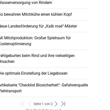
Wasserversorgung von Rindern
So bewahren Milchkühe einen kühlen Kopf
eue Landesförderung für „Kalb rosé“-Mäster
K Milchproduktion: Großer Spielraum für
Kostenoptimierung
ehlgeburten beim Rind und ihre vielseitigen
Ursachen
ie optimale Einstellung der Liegeboxen
rtikelserie "Checklist Biosicherheit": Gefahrenquelle
iehtransport
Seite 1 von 2
zum
zurück
weiter
zum