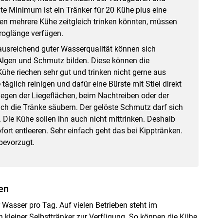
e Minimum ist ein Tränker für 20 Kühe plus eine
en mehrere Kühe zeitgleich trinken könnten, müssen
roglänge verfügen.
ausreichend guter Wasserqualität können sich
 Algen und Schmutz bilden. Diese können die
ühe riechen sehr gut und trinken nicht gerne aus
täglich reinigen und dafür eine Bürste mit Stiel direkt
legen der Liegeflächen, beim Nachtreiben oder der
ch die Tränke säubern. Der gelöste Schmutz darf sich
Die Kühe sollen ihn auch nicht mittrinken. Deshalb
ort entleeren. Sehr einfach geht das bei Kipptränken.
bevorzugt.
en
 Wasser pro Tag. Auf vielen Betrieben steht im
n kleiner Selbsttränker zur Verfügung. So können die Kühe