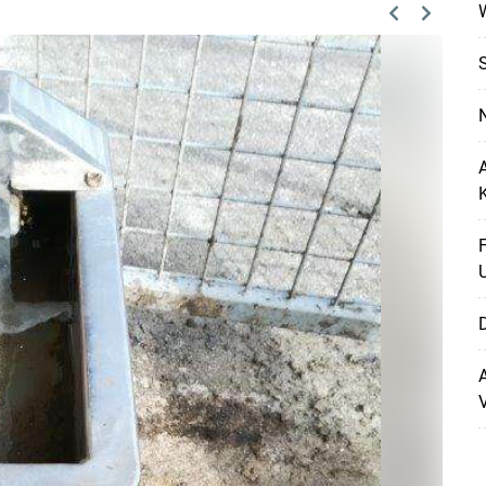
Previous
Next
N
A
F
D
A
V