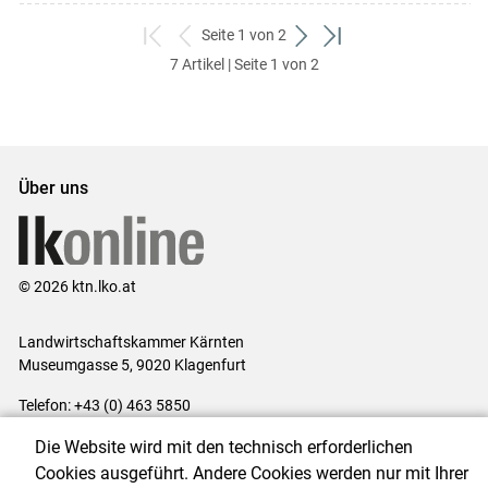
Seite 1 von 2
zum
zurück
weiter
zum
7 Artikel | Seite 1 von 2
ersten
zum
zum
letzten
Set
vorigen
nächsten
Set
Set
Set
Über uns
© 2026 ktn.lko.at
Landwirtschaftskammer Kärnten
Museumgasse 5, 9020 Klagenfurt
Telefon: +43 (0) 463 5850
E-Mail:
office@lk-kaernten.at
Die Website wird mit den technisch erforderlichen
Impressum
|
Kontakt
|
Datenschutzerklärung
|
Barrierefreiheit
|
Cookies ausgeführt. Andere Cookies werden nur mit Ihrer