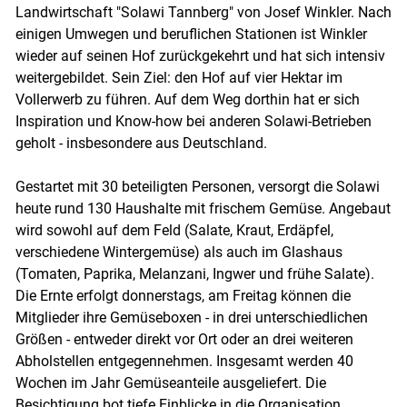
Landwirtschaft "Solawi Tannberg" von Josef Winkler. Nach
einigen Umwegen und beruflichen Stationen ist Winkler
wieder auf seinen Hof zurückgekehrt und hat sich intensiv
weitergebildet. Sein Ziel: den Hof auf vier Hektar im
Vollerwerb zu führen. Auf dem Weg dorthin hat er sich
Inspiration und Know-how bei anderen Solawi-Betrieben
geholt - insbesondere aus Deutschland.
Gestartet mit 30 beteiligten Personen, versorgt die Solawi
heute rund 130 Haushalte mit frischem Gemüse. Angebaut
wird sowohl auf dem Feld (Salate, Kraut, Erdäpfel,
verschiedene Wintergemüse) als auch im Glashaus
(Tomaten, Paprika, Melanzani, Ingwer und frühe Salate).
Die Ernte erfolgt donnerstags, am Freitag können die
Mitglieder ihre Gemüseboxen - in drei unterschiedlichen
Skip to main content
Größen - entweder direkt vor Ort oder an drei weiteren
Abholstellen entgegennehmen. Insgesamt werden 40
Wochen im Jahr Gemüseanteile ausgeliefert. Die
Besichtigung bot tiefe Einblicke in die Organisation,