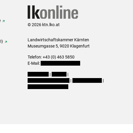
e
© 2026 ktn.lko.at
Landwirtschaftskammer Kärnten
I)
Museumgasse 5, 9020 Klagenfurt
Telefon: +43 (0) 463 5850
E-Mail:
office@lk-kaernten.at
Impressum
|
Kontakt
|
Datenschutzerklärung
|
Barrierefreiheit
|
Cookie-Einstellungen