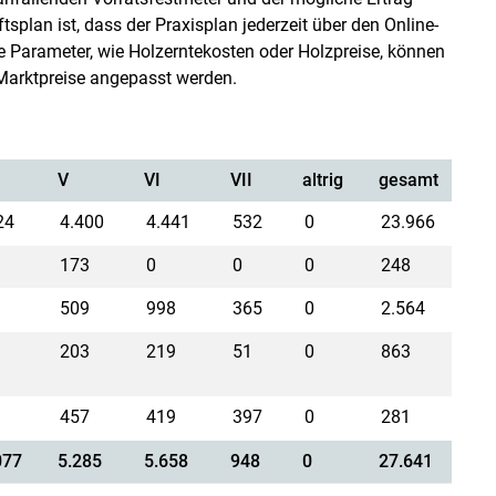
splan ist, dass der Praxisplan jederzeit über den Online-
e Parameter, wie Holzerntekosten oder Holzpreise, können
 Marktpreise angepasst werden.
V
VI
VII
altrig
gesamt
%
24
4.400
4.441
532
0
23.966
86
173
0
0
0
248
0,
9
509
998
365
0
2.564
9,
9
203
219
51
0
863
3,
2
457
419
397
0
281
077
5.285
5.658
948
0
27.641
10