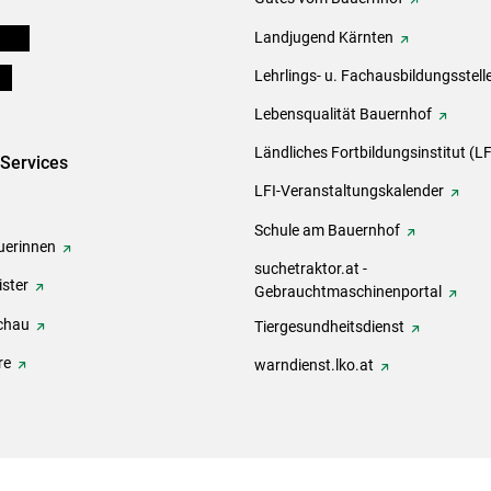
eigen
Landjugend Kärnten
ds
Lehrlings- u. Fachausbildungsstell
Lebensqualität Bauernhof
Ländliches Fortbildungsinstitut (LF
-Services
LFI-Veranstaltungskalender
Schule am Bauernhof
erinnen
suchetraktor.at -
ster
Gebrauchtmaschinenportal
chau
Tiergesundheitsdienst
re
warndienst.lko.at