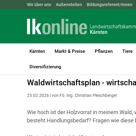
Landwirtschaftskammern:
Wir über uns
Außenstellen
ÖSTERREICH
Bildungsreferent/Innen
BGLD
KTN
Kärnten
Markt & Preise
Pflanzen
Tiere
LK Kärnten
Forst
Waldbau & Forstschutz
Diversifizierung
Waldwirtschaftsplan - wirtschaf
25.02.2026 | von Fö. Ing. Christian Pleschberger
Wie hoch ist der Holzvorrat in meinem Wald,
besteht Handlungsbedarf? Fragen wie diese 