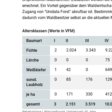
errechnet. Ein Vorteil gegenüber dem Waldwirtschaft
Zugang von "Unidata Forst" abrufbar ist. Bestimmt
dadurch vom Waldbesitzer selbst an die aktuellen
Altersklassen (Werte in VFM)
Baumart
I
II
III
IV
2
2.024
3.343
9.2
Fichte
0
0
0
75
Lärche
1
42
0
64
Weißkiefer
0
85
176
12
sonst.
Laubholz
0
171
330
41
je ha
gesamt
3
2.151
3.519
10.
Betriebsklasse I, Wirtschaftswald, Umtriebszeit: 90 Jahre