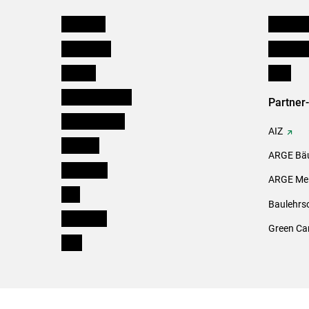
Österreich
Kleinanz
Burgenland
Downloa
Kärnten
Links
Niederösterreich
Partner
Oberösterreich
AIZ
Salzburg
ARGE Bäu
Steiermark
ARGE Mei
Tirol
Baulehrs
Vorarlberg
Green Ca
Wien