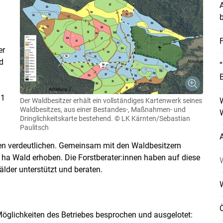
b
F
er
d
11
Der Waldbesitzer erhält ein vollständiges Kartenwerk seines
Waldbesitzes, aus einer Bestandes-, Maßnahmen- und
Dringlichkeitskarte bestehend.
© LK Kärnten/Sebastian
Paulitsch
A
en verdeutlichen. Gemeinsam mit den Waldbesitzern
ha Wald erhoben. Die Forstberater:innen haben auf diese
W
älder unterstützt und beraten.
Skip to main content
Ö
 Möglichkeiten des Betriebes besprochen und ausgelotet: