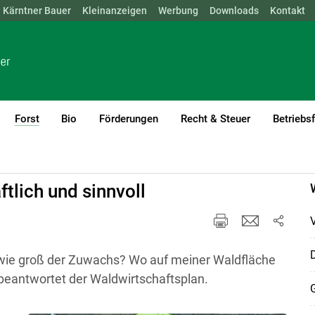
Kärntner Bauer
NÖ
OÖ
SBG
Kleinanzeigen
STMK
TIROL
Werbung
VBG
WIEN
Downloads
Kontakt
Forst
Bio
Förderungen
Recht & Steuer
Betriebs
(current)1
tlich und sinnvoll
D
 wie groß der Zuwachs? Wo auf meiner Waldfläche
beantwortet der Waldwirtschaftsplan.
G