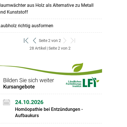
aumwächter aus Holz als Alternative zu Metall
und Kunststoff
aubholz richtig ausformen
Seite 2 von 2
zum
zurück
weiter
zum
28 Artikel | Seite 2 von 2
ersten
zum
zum
letzten
Set
vorigen
nächsten
Set
Set
Set
Bilden Sie sich weiter
Kursangebote
24.10.2026
Homöopathie bei Entzündungen -
Aufbaukurs