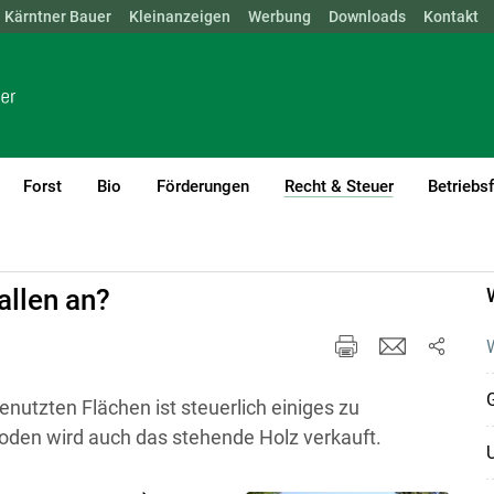
Kärntner Bauer
NÖ
OÖ
SBG
Kleinanzeigen
STMK
TIROL
Werbung
VBG
WIEN
Downloads
Kontakt
Forst
Bio
Förderungen
Recht & Steuer
Betriebs
(current)1
allen an?
W
enutzten Flächen ist steuerlich einiges zu
den wird auch das stehende Holz verkauft.