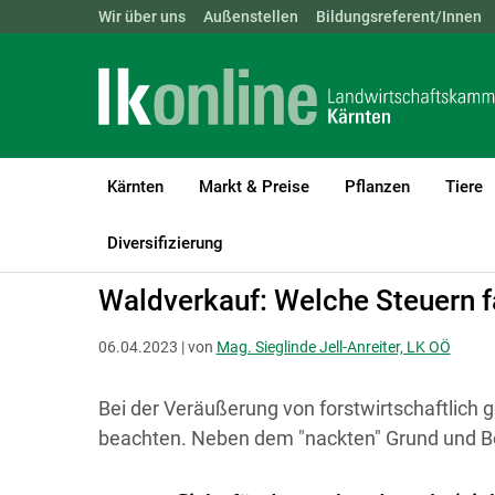
Landwirtschaftskammern:
Wir über uns
Außenstellen
ÖSTERREICH
Bildungsreferent/Innen
BGLD
KTN
Kärnten
Markt & Preise
Pflanzen
Tiere
LK Kärnten
Recht & Steuer
Steuer
Diversifizierung
Waldverkauf: Welche Steuern f
06.04.2023 | von
Mag. Sieglinde Jell-Anreiter, LK OÖ
Bei der Veräußerung von forstwirtschaftlich g
beachten. Neben dem "nackten" Grund und Bo