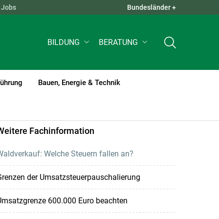
Jobs
Bundesländer +
QUICK LINKS +
BILDUNG
BERATUNG
führung
Bauen, Energie & Technik
Weitere Fachinformation
aldverkauf: Welche Steuern fallen an?
Grenzen der Umsatzsteuerpauschalierung
Umsatzgrenze 600.000 Euro beachten