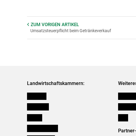
ZUM VORIGEN
ARTIKEL
Umsatzsteuerpflicht beim Getränkeverkauf
Landwirtschaftskammern:
Weitere
Österreich
Kleinanz
Burgenland
Downloa
Kärnten
Links
Niederösterreich
Partner