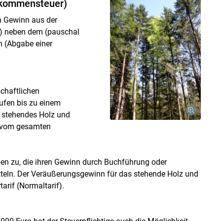
inkommensteuer)
n Gewinn aus der
) neben dem (pauschal
n (Abgabe einer
chaftlichen
ufen bis zu einem
r stehendes Holz und
 vom gesamten
ben zu, die ihren Gewinn durch Buchführung oder
eln. Der Veräußerungsgewinn für das stehende Holz und
Skip to main content
arif (Normaltarif).