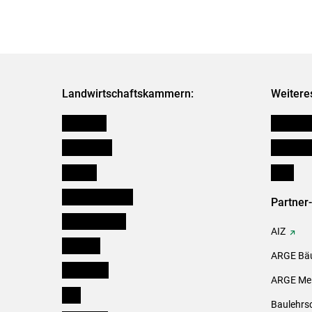
Landwirtschaftskammern:
Weitere
Österreich
Kleinanz
Burgenland
Downloa
Kärnten
Links
Niederösterreich
Partner
Oberösterreich
AIZ
Salzburg
ARGE Bäu
Steiermark
ARGE Mei
Tirol
Baulehrs