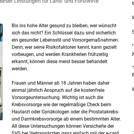
ieser Leistungen für Land- und Forstwirte
I
W
Bis ins hohe Alter gesund zu bleiben, wer wünscht
S
sich das nicht? Ein Schlüssel dazu sind sicherlich
ein gesunder Lebensstil und Vorsorgemaßnahmen.
“
Denn, wer seine Risikofaktoren kennt, kann gezielt
j
vorbeugen, und werden Krankheiten frühzeitig
erkannt, können diese meist besser behandelt
"
werden.
f
Frauen und Männer ab 18 Jahren haben daher
einmal jährlich Anspruch auf die kostenfreie
Vorsorgeuntersuchung. Wichtig ist auch die
Skip to main content
Krebsvorsorge wie der regelmäßige Check beim
Hautarzt oder Gynäkologen oder die Prostatakrebs-
und Darmkrebsvorsorge ab einem bestimmten Alter.
All diese Untersuchungen können Versicherte der
SVS bei Vertragsärzten ganz einfach mit der e-card