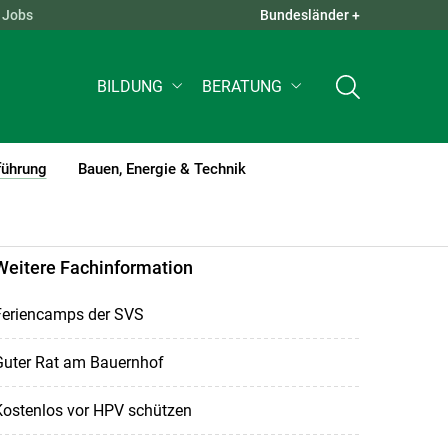
Jobs
Bundesländer +
QUICK LINKS +
BILDUNG
BERATUNG
führung
Bauen, Energie & Technik
(current)1
Weitere Fachinformation
Feriencamps der SVS
Guter Rat am Bauernhof
Kostenlos vor HPV schützen