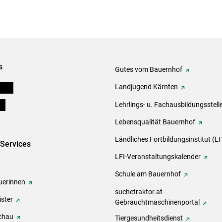
s
Gutes vom Bauernhof
eigen
Landjugend Kärnten
ds
Lehrlings- u. Fachausbildungsstell
Lebensqualität Bauernhof
Ländliches Fortbildungsinstitut (LF
-Services
LFI-Veranstaltungskalender
Schule am Bauernhof
erinnen
suchetraktor.at -
ster
Gebrauchtmaschinenportal
chau
Tiergesundheitsdienst