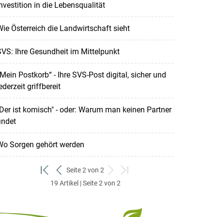
nvestition in die Lebensqualität
ie Österreich die Landwirtschaft sieht
VS: Ihre Gesundheit im Mittelpunkt
Mein Postkorb“ - Ihre SVS-Post digital, sicher und
ederzeit griffbereit
Der ist komisch" - oder: Warum man keinen Partner
indet
Wo Sorgen gehört werden
Seite 2 von 2
zum
zurück
weiter
zum
19 Artikel | Seite 2 von 2
ersten
zum
zum
letzten
Set
vorigen
nächsten
Set
Set
Set