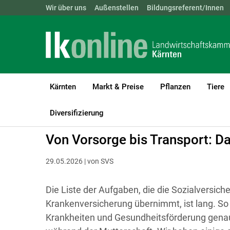
Landwirtschaftskammern:
Wir über uns
Außenstellen
ÖSTERREICH
Bildungsreferent/Innen
BGLD
KTN
Kärnten
Markt & Preise
Pflanzen
Tiere
LK Kärnten
Betriebsführung
Lebensqualität und Zeitmanagem
Diversifizierung
Von Vorsorge bis Transport: Das
29.05.2026 | von SVS
Die Liste der Aufgaben, die die Sozialversic
Krankenversicherung übernimmt, ist lang. 
Krankheiten und Gesundheitsförderung genau