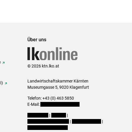
Über uns
e
© 2026 ktn.lko.at
Landwirtschaftskammer Kärnten
I)
Museumgasse 5, 9020 Klagenfurt
Telefon: +43 (0) 463 5850
E-Mail:
office@lk-kaernten.at
Impressum
|
Kontakt
|
Datenschutzerklärung
|
Barrierefreiheit
|
Cookie-Einstellungen