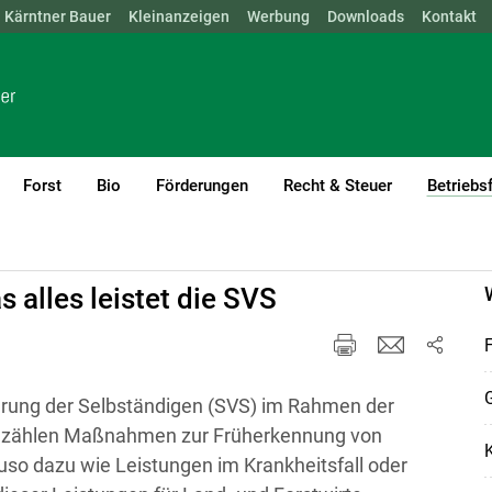
Kärntner Bauer
NÖ
OÖ
SBG
Kleinanzeigen
STMK
TIROL
Werbung
VBG
WIEN
Downloads
Kontakt
Forst
Bio
Förderungen
Recht & Steuer
Betriebs
ent
 alles leistet die SVS
herung der Selbständigen (SVS) im Rahmen der
So zählen Maßnahmen zur Früherkennung von
so dazu wie Leistungen im Krankheitsfall oder