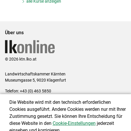
alle Kurse anzeigen
Über uns
© 2026 ktn.lko.at
Landwirtschaftskammer Kärnten
Museumgasse 5, 9020 Klagenfurt
Telefon: +43 (0) 463 5850
E-Mail:
office@lk-kaernten.at
Die Website wird mit den technisch erforderlichen
Impressum
|
Kontakt
|
Datenschutzerklärung
|
Barrierefreiheit
|
Cookies ausgeführt. Andere Cookies werden nur mit Ihrer
Cookie-Einstellungen
Zustimmung gesetzt. Sie können Ihre Entscheidung für
diese Website in den
Cookie-Einstellungen
jederzeit
einsehen und korrigieren.