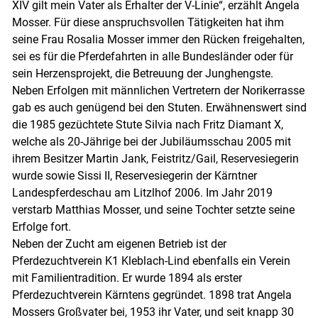
XIV gilt mein Vater als Erhalter der V-Linie“, erzählt Angela
Mosser. Für diese anspruchsvollen Tätigkeiten hat ihm
seine Frau Rosalia Mosser immer den Rücken freigehalten,
sei es für die Pferdefahrten in alle Bundesländer oder für
sein Herzensprojekt, die Betreuung der Junghengste.
Neben Erfolgen mit männlichen Vertretern der Norikerrasse
gab es auch genügend bei den Stuten. Erwähnenswert sind
die 1985 gezüchtete Stute Silvia nach Fritz Diamant X,
welche als 20-Jährige bei der Jubiläumsschau 2005 mit
ihrem Besitzer Martin Jank, Feistritz/​Gail, Reservesiegerin
wurde sowie Sissi II, Reservesiegerin der Kärntner
Landespferdeschau am Litzlhof 2006. Im Jahr 2019
verstarb Matthias Mosser, und seine Tochter setzte seine
Erfolge fort.
Neben der Zucht am eigenen Betrieb ist der
Pferdezuchtverein K1 Kleblach-Lind ebenfalls ein Verein
Skip to main content
mit Familientradition. Er wurde 1894 als erster
Pferdezuchtverein Kärntens gegründet. 1898 trat Angela
Mossers Großvater bei, 1953 ihr Vater, und seit knapp 30