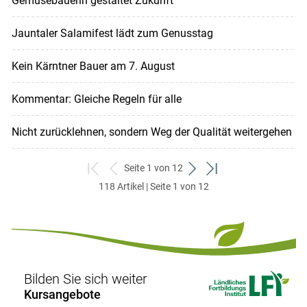
Gemüsebäuerin gestaltet Zukunft
Jauntaler Salamifest lädt zum Genusstag
Kein Kärntner Bauer am 7. August
Kommentar: Gleiche Regeln für alle
Nicht zurücklehnen, sondern Weg der Qualität weitergehen
Seite 1 von 12
zum
zurück
weiter
zum
118 Artikel | Seite 1 von 12
ersten
zum
zum
letzten
Set
vorigen
nächsten
Set
Set
Set
Bilden Sie sich weiter
Kursangebote