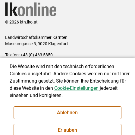
© 2026 ktn.lko.at
Landwirtschaftskammer Kärnten
Museumgasse 5, 9020 Klagenfurt
Telefon: +43 (0) 463 5850
E-Mail:
office@lk-kaernten.at
Die Website wird mit den technisch erforderlichen
Impressum
|
Kontakt
|
Datenschutzerklärung
|
Barrierefreiheit
|
Cookies ausgeführt. Andere Cookies werden nur mit Ihrer
Cookie-Einstellungen
Zustimmung gesetzt. Sie können Ihre Entscheidung für
diese Website in den
Cookie-Einstellungen
jederzeit
einsehen und korrigieren.
NEWSLETTER
Ablehnen
Erlauben