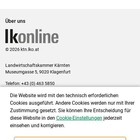
Über uns
© 2026 ktn.lko.at
Landwirtschaftskammer Kärnten
Museumgasse 5, 9020 Klagenfurt
Telefon: +43 (0) 463 5850
E-Mail:
office@lk-kaernten.at
Die Website wird mit den technisch erforderlichen
Impressum
|
Kontakt
|
Datenschutzerklärung
|
Barrierefreiheit
|
Cookies ausgeführt. Andere Cookies werden nur mit Ihrer
Cookie-Einstellungen
Zustimmung gesetzt. Sie können Ihre Entscheidung für
diese Website in den
Cookie-Einstellungen
jederzeit
einsehen und korrigieren.
NEWSLETTER