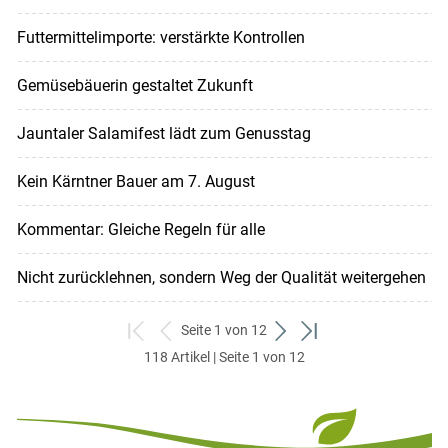
Futtermittelimporte: verstärkte Kontrollen
Gemüsebäuerin gestaltet Zukunft
Jauntaler Salamifest lädt zum Genusstag
Kein Kärntner Bauer am 7. August
Kommentar: Gleiche Regeln für alle
Nicht zurücklehnen, sondern Weg der Qualität weitergehen
Seite 1 von 12
zum
zurück
weiter
zum
118 Artikel | Seite 1 von 12
ersten
zum
zum
letzten
Set
vorigen
nächsten
Set
Set
Set