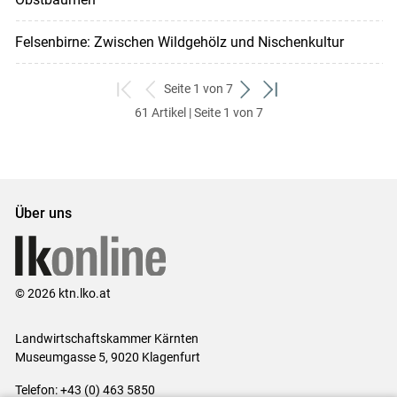
Felsenbirne: Zwischen Wildgehölz und Nischenkultur
Seite 1 von 7
zum
zurück
weiter
zum
61 Artikel | Seite 1 von 7
ersten
zum
zum
letzten
Set
vorigen
nächsten
Set
Set
Set
Über uns
© 2026 ktn.lko.at
Landwirtschaftskammer Kärnten
Museumgasse 5, 9020 Klagenfurt
Telefon: +43 (0) 463 5850