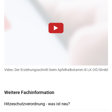
Skip to main content
Zum Abspielen von YouTube-Videos auf dieser Website
müssen Cookies gesetzt werden
.
Für weitere Informationen lesen Sie bitte unsere
Datenschutzerklärung
.Sie können Ihre Entscheidung für
diese Website in den Cookie-Einstellungen jederzeit
einsehen und korrigieren
Video: Der Erziehungsschnitt beim Apfelhalbstamm
© LK OÖ/Strebl
Cookies Einstellungen
Akzeptieren
Weitere Fachinformation
Hitzeschutzverordnung - was ist neu?