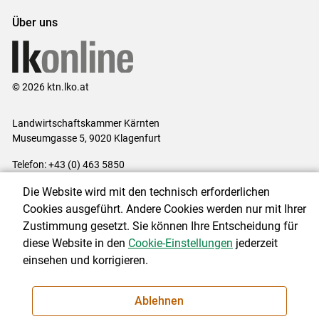
Über uns
© 2026 ktn.lko.at
Landwirtschaftskammer Kärnten
Museumgasse 5, 9020 Klagenfurt
Telefon: +43 (0) 463 5850
E-Mail:
office@lk-kaernten.at
Die Website wird mit den technisch erforderlichen
Impressum
|
Kontakt
|
Datenschutzerklärung
|
Barrierefreiheit
|
Cookies ausgeführt. Andere Cookies werden nur mit Ihrer
Cookie-Einstellungen
Zustimmung gesetzt. Sie können Ihre Entscheidung für
diese Website in den
Cookie-Einstellungen
jederzeit
einsehen und korrigieren.
NEWSLETTER
Ablehnen