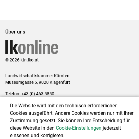
Über uns
© 2026 ktn.lko.at
Landwirtschaftskammer Kärnten
Museumgasse 5, 9020 Klagenfurt
Telefon: +43 (0) 463 5850
E-Mail:
office@lk-kaernten.at
Die Website wird mit den technisch erforderlichen
Impressum
|
Kontakt
|
Datenschutzerklärung
|
Barrierefreiheit
|
Cookies ausgeführt. Andere Cookies werden nur mit Ihrer
Cookie-Einstellungen
Zustimmung gesetzt. Sie können Ihre Entscheidung für
diese Website in den
Cookie-Einstellungen
jederzeit
einsehen und korrigieren.