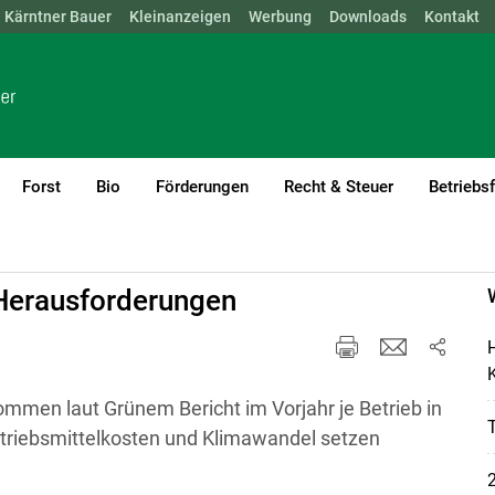
Kärntner Bauer
NÖ
OÖ
SBG
Kleinanzeigen
STMK
TIROL
Werbung
VBG
WIEN
Downloads
Kontakt
Forst
Bio
Förderungen
Recht & Steuer
Betriebs
Herausforderungen
H
K
kommen laut Grünem Bericht im Vorjahr je Betrieb in
etriebsmittelkosten und Klimawandel setzen
2