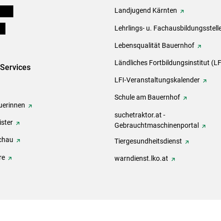
eigen
Landjugend Kärnten
ds
Lehrlings- u. Fachausbildungsstell
Lebensqualität Bauernhof
Ländliches Fortbildungsinstitut (LF
-Services
LFI-Veranstaltungskalender
Schule am Bauernhof
erinnen
suchetraktor.at -
ster
Gebrauchtmaschinenportal
chau
Tiergesundheitsdienst
re
warndienst.lko.at