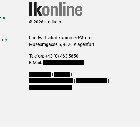
e
© 2026 ktn.lko.at
Landwirtschaftskammer Kärnten
I)
Museumgasse 5, 9020 Klagenfurt
Telefon: +43 (0) 463 5850
E-Mail:
office@lk-kaernten.at
Impressum
|
Kontakt
|
Datenschutzerklärung
|
Barrierefreiheit
|
Cookie-Einstellungen