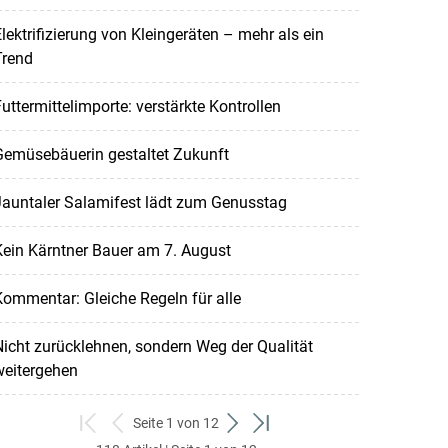
lektrifizierung von Kleingeräten – mehr als ein
Trend
uttermittelimporte: verstärkte Kontrollen
Gemüsebäuerin gestaltet Zukunft
Jauntaler Salamifest lädt zum Genusstag
ein Kärntner Bauer am 7. August
ommentar: Gleiche Regeln für alle
icht zurücklehnen, sondern Weg der Qualität
weitergehen
Seite 1 von 12
zum
zurück
weiter
zum