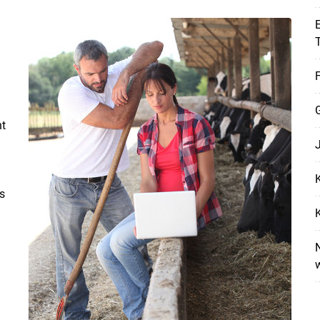
E
F
ht
Skip to main content
K
s
K
N