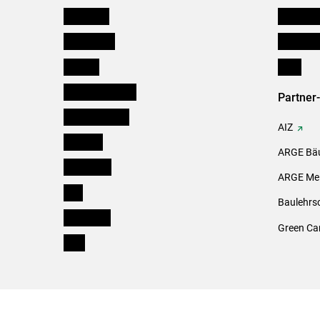
Österreich
Kleinanz
Burgenland
Downloa
Kärnten
Links
Niederösterreich
Partner
Oberösterreich
AIZ
Salzburg
ARGE Bäu
Steiermark
ARGE Mei
Tirol
Baulehrs
Vorarlberg
Green Ca
Wien