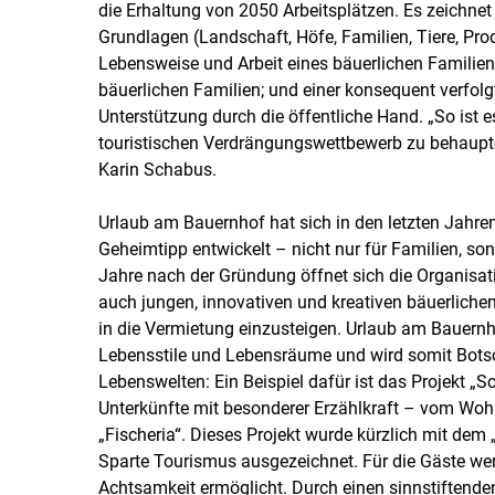
die Erhaltung von 2050 Arbeitsplätzen. Es zeichne
Grundlagen (Landschaft, Höfe, Familien, Tiere, Prod
Lebensweise und Arbeit eines bäuerlichen Familien
bäuerlichen Familien; und einer konsequent verfolg
Unterstützung durch die öffentliche Hand. „So ist e
touristischen Verdrängungswettbewerb zu behaupte
Karin Schabus.
Urlaub am Bauernhof hat sich in den letzten Jah
Geheimtipp entwickelt – nicht nur für Familien, so
Jahre nach der Gründung öffnet sich die Organisat
auch jungen, innovativen und kreativen bäuerliche
in die Vermietung einzusteigen. Urlaub am Bauernh
Lebensstile und Lebensräume und wird somit Botscha
Lebenswelten: Ein Beispiel dafür ist das Projekt „
Unterkünfte mit besonderer Erzählkraft – vom Wohne
„Fischeria“. Dieses Projekt wurde kürzlich mit dem 
Sparte Tourismus ausgezeichnet. Für die Gäste wer
Achtsamkeit ermöglicht. Durch einen sinnstiftende