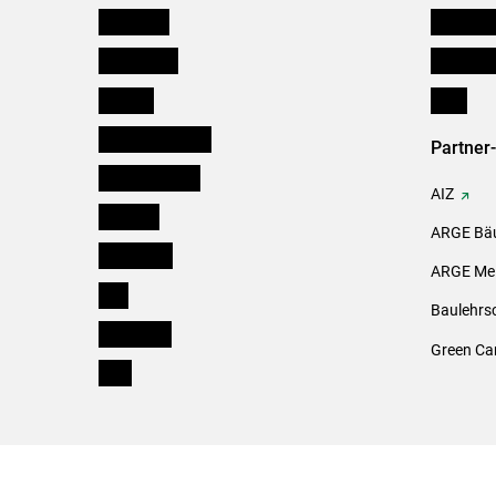
Österreich
Kleinanz
Burgenland
Downloa
Kärnten
Links
Niederösterreich
Partner
Oberösterreich
AIZ
Salzburg
ARGE Bäu
Steiermark
ARGE Mei
Tirol
Baulehrs
Vorarlberg
Green Ca
Wien