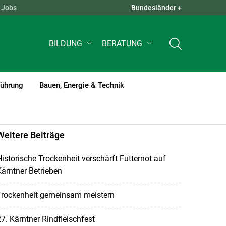
Jobs
Bundesländer +
QUICK LINKS +
BILDUNG
BERATUNG
führung
Bauen, Energie & Technik
Weitere Beiträge
istorische Trockenheit verschärft Futternot auf
ärntner Betrieben
Trockenheit gemeinsam meistern
7. Kärntner Rindfleischfest