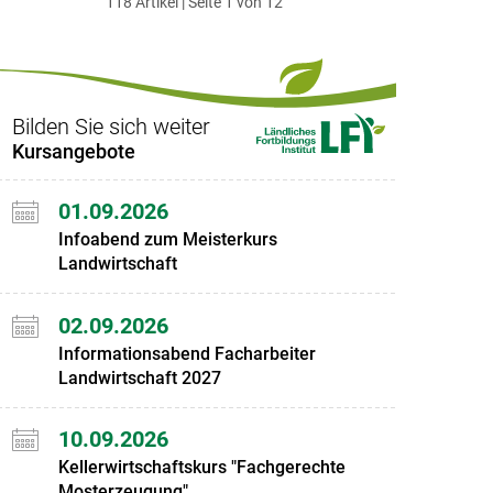
118 Artikel | Seite 1 von 12
ersten
zum
zum
letzten
Set
vorigen
nächsten
Set
Set
Set
Bilden Sie sich weiter
Kursangebote
01.09.2026
Infoabend zum Meisterkurs
Landwirtschaft
02.09.2026
Informationsabend Facharbeiter
Landwirtschaft 2027
10.09.2026
Kellerwirtschaftskurs "Fachgerechte
Mosterzeugung"