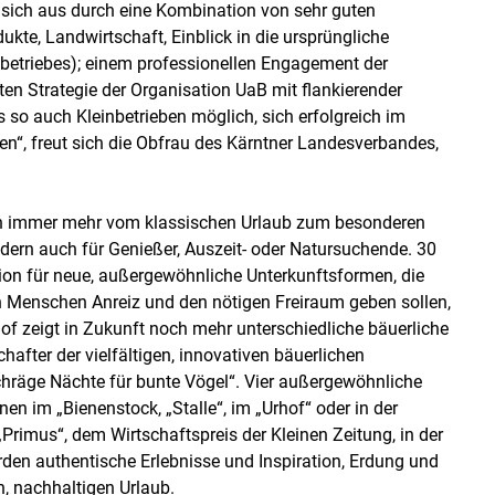
t sich aus durch eine Kombination von sehr guten
ukte, Landwirtschaft, Einblick in die ursprüngliche
betriebes); einem professionellen Engagement der
ten Strategie der Organisation UaB mit flankierender
s so auch Kleinbetrieben möglich, sich erfolgreich im
n“, freut sich die Obfrau des Kärntner Landesverbandes,
ren immer mehr vom klassischen Urlaub zum besonderen
ndern auch für Genießer, Auszeit- oder Natursuchende. 30
ion für neue, außergewöhnliche Unterkunftsformen, die
n Menschen Anreiz und den nötigen Freiraum geben sollen,
of zeigt in Zukunft noch mehr unterschiedliche bäuerliche
fter der vielfältigen, innovativen bäuerlichen
Schräge Nächte für bunte Vögel“. Vier außergewöhnliche
n im „Bienenstock, „Stalle“, im „Urhof“ oder in der
„Primus“, dem Wirtschaftspreis der Kleinen Zeitung, in der
den authentische Erlebnisse und Inspiration, Erdung und
n, nachhaltigen Urlaub.