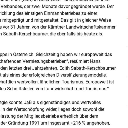
n Verbandes, der zwei Monate davor gegründet wurde. Der
icklung des einstigen Einmannbetriebes zu einer
mitgeprägt und mitgestaltet. Das gilt in gleicher Weise
e vor 31 Jahren von der Kärntner Landwirtschaftskammer
h Sabath-Kerschbaumer, die ebenfalls bis heute als
ppe in Österreich. Gleichzeitig haben wir europaweit das
chaftenden Vermietungsbetrieben“, resümiert Hans
 den letzten drei Jahrzehnten. Edith Sabath-Kerschbaumer
 als eines der erfolgreichen Diversifizierungsmodelle,
haftlich wertvollen, ländlichen Tourismus. Europaweit ist
en Schnittstellen von Landwirtschaft und Tourismus.“
egie konnte UaB als eigenständiges und wertvolles
h in der Wertschöpfung wider, liegen doch sowohl die
slastung der Mitgliedsbetriebe erheblich über dem
eit der Gründung 1991 um insgesamt +216 % angehoben,