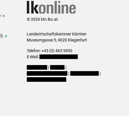
e
© 2026 ktn.lko.at
Landwirtschaftskammer Kärnten
I)
Museumgasse 5, 9020 Klagenfurt
Telefon: +43 (0) 463 5850
E-Mail:
office@lk-kaernten.at
Impressum
|
Kontakt
|
Datenschutzerklärung
|
Barrierefreiheit
|
Cookie-Einstellungen