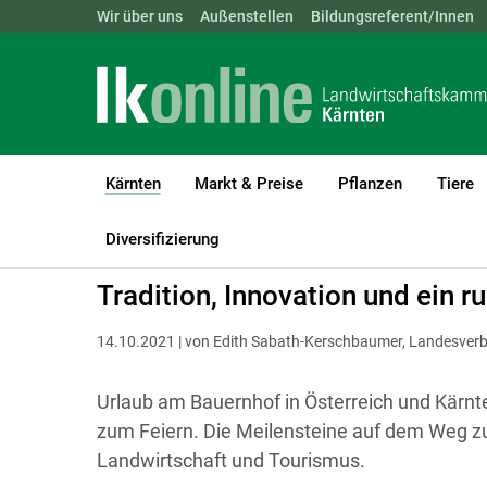
Landwirtschaftskammern:
Wir über uns
Außenstellen
ÖSTERREICH
Bildungsreferent/Innen
BGLD
KTN
Kärnten
Markt & Preise
Pflanzen
Tiere
(current)1
LK Kärnten
Kärnten
Aktuelle Meldungen
Diversifizierung
Tradition, Innovation und ein 
14.10.2021 | von Edith Sabath-Kerschbaumer, Landesver
Urlaub am Bauernhof in Österreich und Kärnt
zum Feiern. Die Meilensteine auf dem Weg zu
Landwirtschaft und Tourismus.