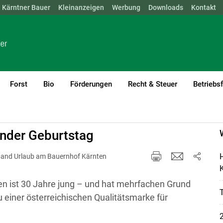
Kärntner Bauer
NÖ
OÖ
SBG
Kleinanzeigen
STMK
TIROL
Werbung
VBG
WIEN
Downloads
Kontakt
Forst
Bio
Förderungen
Recht & Steuer
Betriebs
runder Geburtstag
H
band Urlaub am Bauernhof Kärnten
K
en ist 30 Jahre jung – und hat mehrfachen Grund
 einer österreichischen Qualitätsmarke für
2