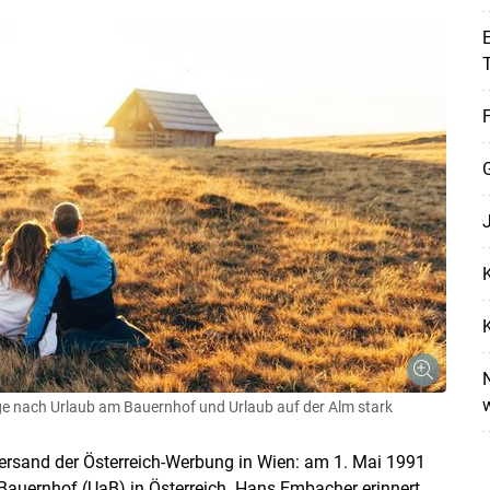
E
F
K
K
N
ge nach Urlaub am Bauernhof und Urlaub auf der Alm stark
Skip to main content
ersand der Österreich-Werbung in Wien: am 1. Mai 1991
Bauernhof (UaB) in Österreich. Hans Embacher erinnert