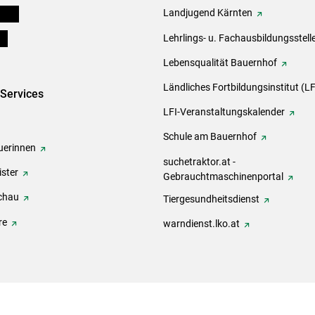
eigen
Landjugend Kärnten
ds
Lehrlings- u. Fachausbildungsstell
Lebensqualität Bauernhof
Ländliches Fortbildungsinstitut (LF
-Services
LFI-Veranstaltungskalender
Schule am Bauernhof
erinnen
suchetraktor.at -
ster
Gebrauchtmaschinenportal
chau
Tiergesundheitsdienst
re
warndienst.lko.at