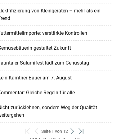
lektrifizierung von Kleingeräten – mehr als ein
Trend
uttermittelimporte: verstärkte Kontrollen
Gemüsebäuerin gestaltet Zukunft
Jauntaler Salamifest lädt zum Genusstag
ein Kärntner Bauer am 7. August
ommentar: Gleiche Regeln für alle
icht zurücklehnen, sondern Weg der Qualität
weitergehen
Seite 1 von 12
zum
zurück
weiter
zum