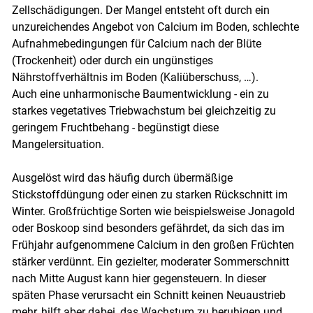
Zellschädigungen. Der Mangel entsteht oft durch ein
Skip to main content
unzureichendes Angebot von Calcium im Boden, schlechte
Aufnahmebedingungen für Calcium nach der Blüte
(Trockenheit) oder durch ein ungünstiges
Nährstoffverhältnis im Boden (Kaliüberschuss, …).
Auch eine unharmonische Baumentwicklung - ein zu
starkes vegetatives Triebwachstum bei gleichzeitig zu
geringem Fruchtbehang - begünstigt diese
Mangelersituation.
Ausgelöst wird das häufig durch übermäßige
Stickstoffdüngung oder einen zu starken Rückschnitt im
Winter. Großfrüchtige Sorten wie beispielsweise Jonagold
oder Boskoop sind besonders gefährdet, da sich das im
Frühjahr aufgenommene Calcium in den großen Früchten
stärker verdünnt. Ein gezielter, moderater Sommerschnitt
nach Mitte August kann hier gegensteuern. In dieser
späten Phase verursacht ein Schnitt keinen Neuaustrieb
mehr, hilft aber dabei, das Wachstum zu beruhigen und