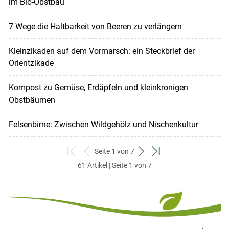
im Bio-Obstbau
7 Wege die Haltbarkeit von Beeren zu verlängern
Kleinzikaden auf dem Vormarsch: ein Steckbrief der
Orientzikade
Kompost zu Gemüse, Erdäpfeln und kleinkronigen
Obstbäumen
Felsenbirne: Zwischen Wildgehölz und Nischenkultur
Seite 1 von 7
zum
zurück
weiter
zum
61 Artikel | Seite 1 von 7
ersten
zum
zum
letzten
Set
vorigen
nächsten
Set
Set
Set