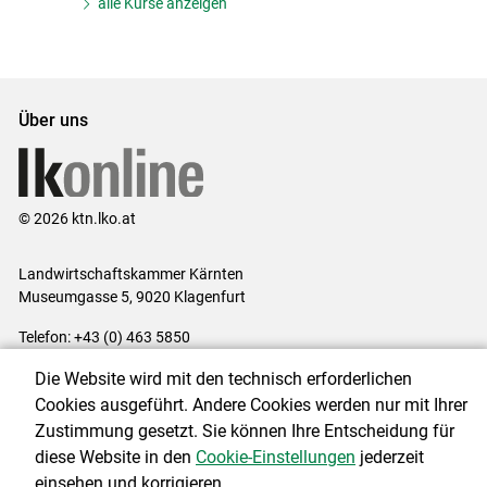
alle Kurse anzeigen
Über uns
© 2026 ktn.lko.at
Landwirtschaftskammer Kärnten
Museumgasse 5, 9020 Klagenfurt
Telefon: +43 (0) 463 5850
E-Mail:
office@lk-kaernten.at
Die Website wird mit den technisch erforderlichen
Impressum
|
Kontakt
|
Datenschutzerklärung
|
Barrierefreiheit
|
Cookies ausgeführt. Andere Cookies werden nur mit Ihrer
Cookie-Einstellungen
Zustimmung gesetzt. Sie können Ihre Entscheidung für
diese Website in den
Cookie-Einstellungen
jederzeit
einsehen und korrigieren.