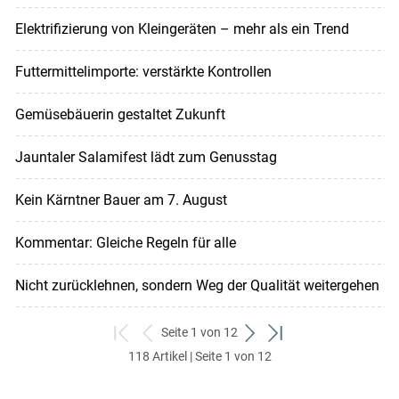
Elektrifizierung von Kleingeräten – mehr als ein Trend
Futtermittelimporte: verstärkte Kontrollen
Gemüsebäuerin gestaltet Zukunft
Jauntaler Salamifest lädt zum Genusstag
Kein Kärntner Bauer am 7. August
Kommentar: Gleiche Regeln für alle
Nicht zurücklehnen, sondern Weg der Qualität weitergehen
Seite 1 von 12
zum
zurück
weiter
zum
118 Artikel | Seite 1 von 12
ersten
zum
zum
letzten
Set
vorigen
nächsten
Set