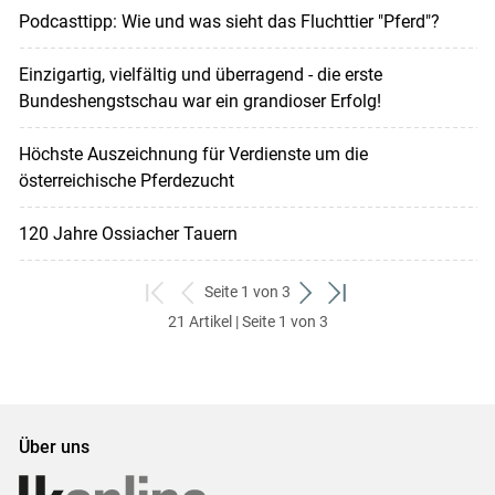
Podcasttipp: Wie und was sieht das Fluchttier "Pferd"?
Einzigartig, vielfältig und überragend - die erste
Bundeshengstschau war ein grandioser Erfolg!
Höchste Auszeichnung für Verdienste um die
österreichische Pferdezucht
120 Jahre Ossiacher Tauern
Seite 1 von 3
zum
zurück
weiter
zum
21 Artikel | Seite 1 von 3
ersten
zum
zum
letzten
Set
vorigen
nächsten
Set
Set
Set
Über uns