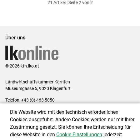
21 Artikel | Seite 2 von 2
ersten
zum
zum
letzten
Set
vorigen
nächsten
Set
Set
Set
Über uns
© 2026 ktn.lko.at
Landwirtschaftskammer Kärnten
Museumgasse 5, 9020 Klagenfurt
Telefon: +43 (0) 463 5850
E-Mail:
office@lk-kaernten.at
Die Website wird mit den technisch erforderlichen
Impressum
|
Kontakt
|
Datenschutzerklärung
|
Barrierefreiheit
|
Cookies ausgeführt. Andere Cookies werden nur mit Ihrer
Cookie-Einstellungen
Zustimmung gesetzt. Sie können Ihre Entscheidung für
diese Website in den
Cookie-Einstellungen
jederzeit