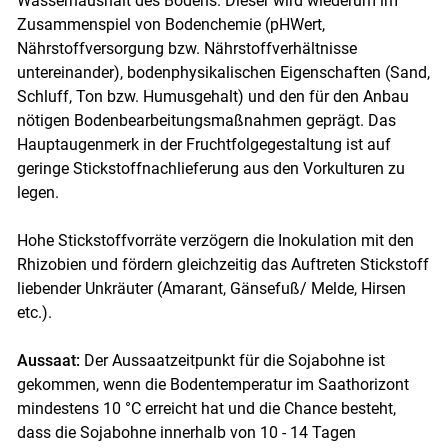
Wasserhaushalt des Bodens. Dieser wird wiederum im
Zusammenspiel von Bodenchemie (pHWert,
Nährstoffversorgung bzw. Nährstoffverhältnisse
untereinander), bodenphysikalischen Eigenschaften (Sand,
Schluff, Ton bzw. Humusgehalt) und den für den Anbau
nötigen Bodenbearbeitungsmaßnahmen geprägt. Das
Hauptaugenmerk in der Fruchtfolgegestaltung ist auf
geringe Stickstoffnachlieferung aus den Vorkulturen zu
legen.
Hohe Stickstoffvorräte verzögern die Inokulation mit den
Rhizobien und fördern gleichzeitig das Auftreten Stickstoff
liebender Unkräuter (Amarant, Gänsefuß/ Melde, Hirsen
etc.).
Aussaat:
Der Aussaatzeitpunkt für die Sojabohne ist
gekommen, wenn die Bodentemperatur im Saathorizont
mindestens 10 °C erreicht hat und die Chance besteht,
dass die Sojabohne innerhalb von 10 - 14 Tagen