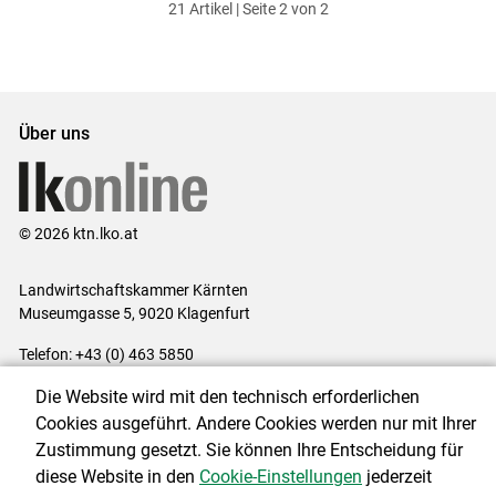
21 Artikel | Seite 2 von 2
ersten
zum
zum
letzten
Set
vorigen
nächsten
Set
Set
Set
Über uns
© 2026 ktn.lko.at
Landwirtschaftskammer Kärnten
Museumgasse 5, 9020 Klagenfurt
Telefon: +43 (0) 463 5850
E-Mail:
office@lk-kaernten.at
Die Website wird mit den technisch erforderlichen
Impressum
|
Kontakt
|
Datenschutzerklärung
|
Barrierefreiheit
|
Cookies ausgeführt. Andere Cookies werden nur mit Ihrer
Cookie-Einstellungen
Zustimmung gesetzt. Sie können Ihre Entscheidung für
diese Website in den
Cookie-Einstellungen
jederzeit