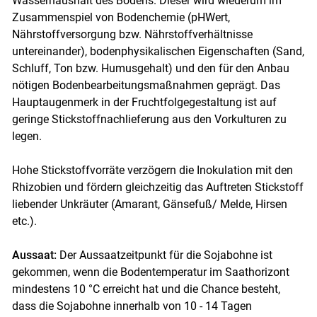
Wasserhaushalt des Bodens. Dieser wird wiederum im
Zusammenspiel von Bodenchemie (pHWert,
Nährstoffversorgung bzw. Nährstoffverhältnisse
untereinander), bodenphysikalischen Eigenschaften (Sand,
Schluff, Ton bzw. Humusgehalt) und den für den Anbau
nötigen Bodenbearbeitungsmaßnahmen geprägt. Das
Hauptaugenmerk in der Fruchtfolgegestaltung ist auf
geringe Stickstoffnachlieferung aus den Vorkulturen zu
legen.
Hohe Stickstoffvorräte verzögern die Inokulation mit den
Rhizobien und fördern gleichzeitig das Auftreten Stickstoff
liebender Unkräuter (Amarant, Gänsefuß/ Melde, Hirsen
etc.).
Aussaat:
Der Aussaatzeitpunkt für die Sojabohne ist
gekommen, wenn die Bodentemperatur im Saathorizont
mindestens 10 °C erreicht hat und die Chance besteht,
dass die Sojabohne innerhalb von 10 - 14 Tagen