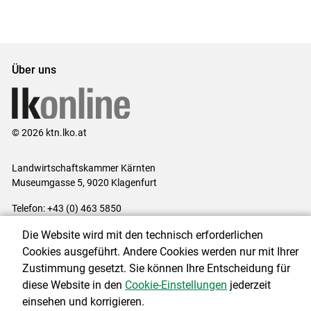
Set
vorigen
nächsten
Set
Set
Set
Über uns
© 2026 ktn.lko.at
Landwirtschaftskammer Kärnten
Museumgasse 5, 9020 Klagenfurt
Telefon: +43 (0) 463 5850
E-Mail:
office@lk-kaernten.at
Die Website wird mit den technisch erforderlichen
Impressum
|
Kontakt
|
Datenschutzerklärung
|
Barrierefreiheit
|
Cookies ausgeführt. Andere Cookies werden nur mit Ihrer
Cookie-Einstellungen
Zustimmung gesetzt. Sie können Ihre Entscheidung für
diese Website in den
Cookie-Einstellungen
jederzeit
einsehen und korrigieren.