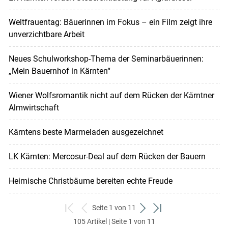
Weltfrauentag: Bäuerinnen im Fokus – ein Film zeigt ihre
unverzichtbare Arbeit
Neues Schulworkshop-Thema der Seminarbäuerinnen:
„Mein Bauernhof in Kärnten“
Wiener Wolfsromantik nicht auf dem Rücken der Kärntner
Almwirtschaft
Kärntens beste Marmeladen ausgezeichnet
LK Kärnten: Mercosur-Deal auf dem Rücken der Bauern
Heimische Christbäume bereiten echte Freude
Seite 1 von 11
zum
zurück
weiter
zum
105 Artikel | Seite 1 von 11
ersten
zum
zum
letzten