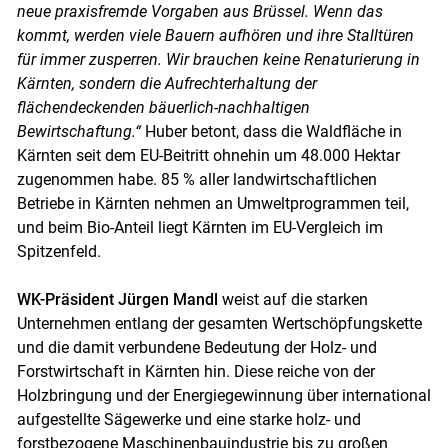
neue praxisfremde Vorgaben aus Brüssel. Wenn das
kommt, werden viele Bauern aufhören und ihre Stalltüren
für immer zusperren. Wir brauchen keine Renaturierung in
Skip to main content
Kärnten, sondern die Aufrechterhaltung der
flächendeckenden bäuerlich-nachhaltigen
Bewirtschaftung.“
Huber betont, dass die Waldfläche in
Kärnten seit dem EU-Beitritt ohnehin um 48.000 Hektar
zugenommen habe. 85 % aller landwirtschaftlichen
Betriebe in Kärnten nehmen an Umweltprogrammen teil,
und beim Bio-Anteil liegt Kärnten im EU-Vergleich im
Spitzenfeld.
WK-Präsident Jürgen Mandl
weist auf die starken
Unternehmen entlang der gesamten Wertschöpfungskette
und die damit verbundene Bedeutung der Holz- und
Forstwirtschaft in Kärnten hin. Diese reiche von der
Holzbringung und der Energiegewinnung über international
aufgestellte Sägewerke und eine starke holz- und
forstbezogene Maschinenbauindustrie bis zu großen