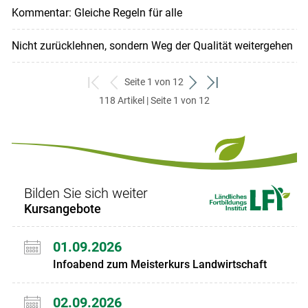
Kommentar: Gleiche Regeln für alle
Nicht zurücklehnen, sondern Weg der Qualität weitergehen
Seite 1 von 12
zum
zurück
weiter
zum
118 Artikel | Seite 1 von 12
ersten
zum
zum
letzten
Set
vorigen
nächsten
Set
Set
Set
Bilden Sie sich weiter
Kursangebote
01.09.2026
Infoabend zum Meisterkurs Landwirtschaft
02.09.2026