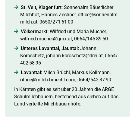
St. Veit, Klagenfurt:
Sonnenalm Bäuerlicher
Milchhof, Hannes Zechner, office@sonnenalm-
milch.at, 0650/​271 61 00
Völkermarkt:
Wilfried und ­Maria Mucher,
wilfried.mucher@gmx.at, 0664/​145 89 50
Unteres Lavanttal, Jauntal:
Johann
Koroschetz, johann.koroschetz@drei.at, 0664/​
402 58 95
Lavanttal:
Milch Brüchl, Markus Kollmann,
office@milch-bruechl.com, 0664/​542 37 90
In Kärnten gibt es seit über 20 Jahren die ARGE
Schulmilchbauern, bestehend aus sieben auf das
Land verteilte Milchbauernhöfe.