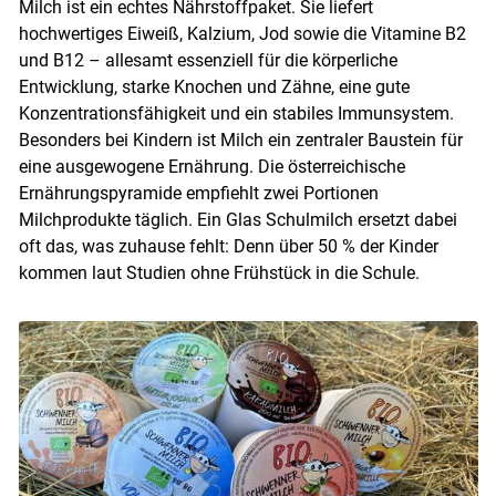
Milch ist ein echtes Nährstoffpaket. Sie liefert
hochwertiges Eiweiß, Kalzium, Jod sowie die Vitamine B2
und B12 – allesamt essenziell für die körper­liche
Entwicklung, starke Knochen und Zähne, eine gute
Konzentrationsfähigkeit und ein stabiles Immunsystem.
Besonders bei Kindern ist Milch ein zentraler Baustein für
eine ausgewogene Ernährung. Die österreichische
Ernährungspyramide empfiehlt zwei Portionen
Milchprodukte täglich. Ein Glas Schulmilch ersetzt dabei
oft das, was zuhause fehlt: Denn über 50 % der Kinder
Skip to main content
kommen laut Studien ohne Frühstück in die Schule.