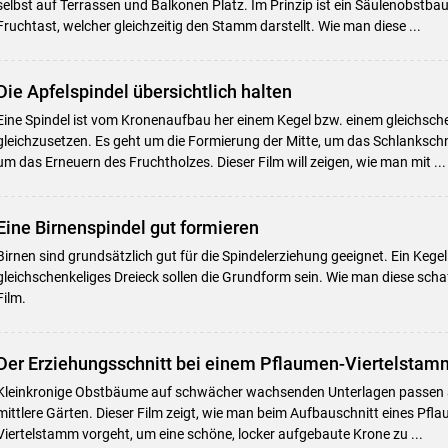
selbst auf Terrassen und Balkonen Platz. Im Prinzip ist ein Säulenobstba
Fruchtast, welcher gleichzeitig den Stamm darstellt. Wie man diese ...
Die Apfelspindel übersichtlich halten
Eine Spindel ist vom Kronenaufbau her einem Kegel bzw. einem gleichsche
gleichzusetzen. Es geht um die Formierung der Mitte, um das Schlanksch
um das Erneuern des Fruchtholzes. Dieser Film will zeigen, wie man mit ...
Eine Birnenspindel gut formieren
Birnen sind grundsätzlich gut für die Spindelerziehung geeignet. Ein Kegel
gleichschenkeliges Dreieck sollen die Grundform sein. Wie man diese schaff
Film.
Der Erziehungsschnitt bei einem Pflaumen-Viertelstam
Kleinkronige Obstbäume auf schwächer wachsenden Unterlagen passen a
mittlere Gärten. Dieser Film zeigt, wie man beim Aufbauschnitt eines Pf
Viertelstamm vorgeht, um eine schöne, locker aufgebaute Krone zu ...