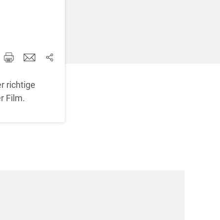
d korrigieren
 richtige
r Film.