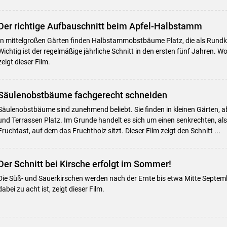
Der richtige Aufbauschnitt beim Apfel-Halbstamm
In mittelgroßen Gärten finden Halbstammobstbäume Platz, die als Rund
Wichtig ist der regelmäßige jährliche Schnitt in den ersten fünf Jahren. 
zeigt dieser Film.
Säulenobstbäume fachgerecht schneiden
Säulenobstbäume sind zunehmend beliebt. Sie finden in kleinen Gärten, 
und Terrassen Platz. Im Grunde handelt es sich um einen senkrechten, a
Fruchtast, auf dem das Fruchtholz sitzt. Dieser Film zeigt den Schnitt ...
Der Schnitt bei Kirsche erfolgt im Sommer!
Die Süß- und Sauerkirschen werden nach der Ernte bis etwa Mitte Septem
dabei zu acht ist, zeigt dieser Film.