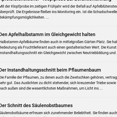
Mit der Klopfprobe im zeitigen Frühjahr wird der Befall auf Apfelblütenste
überprüft. Die Ergebnisse fließen ins Monitoring ein. Ist die Schadschwelle 
Bekämpfungsmöglichkeiten. ...
Den Apfelhalbstamm im Gleichgewicht halten
Halbstamm-Apfelbäume finden auch in mittelgroßen Gärten Platz. Sie ha
Bedeutung als Fruchtlieferant auch einen gestalterischen Wert. Die Kunst 
Instandhaltungsschnitt ein Gleichgewicht zwischen Neutriebbildung und .
Der Instandhaltungsschnitt beim Pflaumenbaum
Skip to main content
Die Familie der Pflaumen, zu denen auch die Zwetschken gehören, vertrag
sehr gut. Das Auslichten zu dicht stehender, sich kreuzender Triebe sowie
nach außen sind die wesentlichsten Maßnahmen, um Licht ins ...
Der Schnitt des Säulenobstbaumes
Säulenobstbäume erfreuen sich zunehmender Beliebtheit. Sie finden auch i