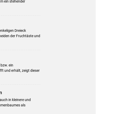
um ein stehender
nkeligen Dreieck
neiden der Fruchtäste und
 bzw. ein
t und erhält, zeigt dieser
m
uch in kleinere und
laumenbaumes als