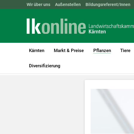
Landwirtschaftskammern:
Wir über uns
Außenstellen
ÖSTERREICH
Bildungsreferent/Innen
BGLD
KTN
Kärnten
Markt & Preise
Pflanzen
Tiere
(current)1
LK Kärnten
Pflanzen
Videos Pflanzenbau
Videos Obstbau
Diversifizierung
Zum Abspielen 
Für weitere I