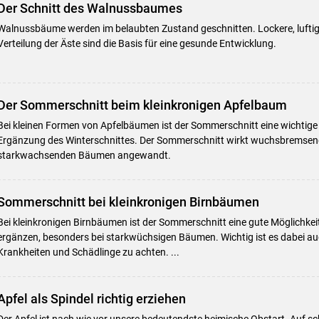
Der Schnitt des Walnussbaumes
Walnussbäume werden im belaubten Zustand geschnitten. Lockere, luftig
Verteilung der Äste sind die Basis für eine gesunde Entwicklung.
Der Sommerschnitt beim kleinkronigen Apfelbaum
Bei kleinen Formen von Apfelbäumen ist der Sommerschnitt eine wichti
Ergänzung des Winterschnittes. Der Sommerschnitt wirkt wuchsbremsend.
starkwachsenden Bäumen angewandt.
Sommerschnitt bei kleinkronigen Birnbäumen
Bei kleinkronigen Birnbäumen ist der Sommerschnitt eine gute Möglichkei
ergänzen, besonders bei starkwüchsigen Bäumen. Wichtig ist es dabei au
Krankheiten und Schädlinge zu achten. ...
Apfel als Spindel richtig erziehen
Der Apfel ist nach wie vor unsere bedeutendste heimische Obstart. Auf