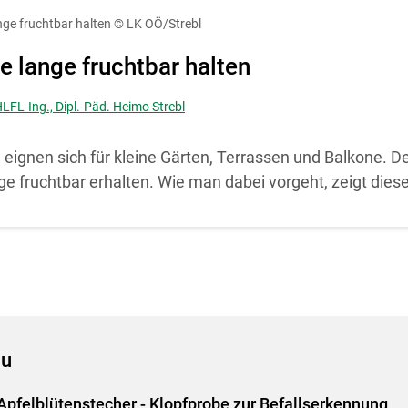
diese Website in den Cookie-Einstellungen jederzeit einsehen un
ge fruchtbar halten
© LK OÖ/Strebl
Cookies Einstellungen
Akzeptieren
 lange fruchtbar halten
HLFL-Ing., Dipl.-Päd. Heimo Strebl
ignen sich für kleine Gärten, Terrassen und Balkone. Der
ange fruchtbar erhalten. Wie man dabei vorgeht, zeigt diese
au
Apfelblütenstecher - Klopfprobe zur Befallserkennung