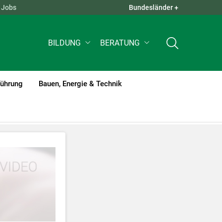
Jobs
Bundesländer +
QUICK LINKS +
BILDUNG
BERATUNG
führung
Bauen, Energie & Technik
tzt werden
.
nnen Ihre