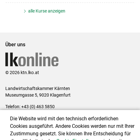
alle Kurse anzeigen
Über uns
© 2026 ktn.lko.at
Landwirtschaftskammer Kärnten
Museumgasse 5, 9020 Klagenfurt
Telefon: +43 (0) 463 5850
E-Mail:
office@lk-kaernten.at
Die Website wird mit den technisch erforderlichen
Impressum
|
Kontakt
|
Datenschutzerklärung
|
Barrierefreiheit
|
Cookies ausgeführt. Andere Cookies werden nur mit Ihrer
Cookie-Einstellungen
Zustimmung gesetzt. Sie können Ihre Entscheidung für