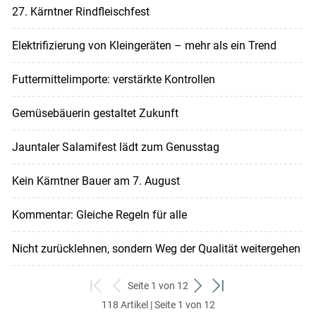
27. Kärntner Rindfleischfest
Elektrifizierung von Kleingeräten – mehr als ein Trend
Futtermittelimporte: verstärkte Kontrollen
Gemüsebäuerin gestaltet Zukunft
Jauntaler Salamifest lädt zum Genusstag
Kein Kärntner Bauer am 7. August
Kommentar: Gleiche Regeln für alle
Nicht zurücklehnen, sondern Weg der Qualität weitergehen
Seite 1 von 12
zum
zurück
weiter
zum
118 Artikel | Seite 1 von 12
ersten
zum
zum
letzten