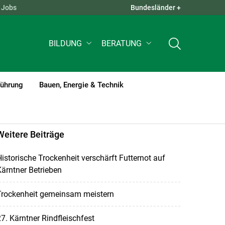
Jobs
Bundesländer +
QUICK LINKS +
BILDUNG
BERATUNG
führung
Bauen, Energie & Technik
Weitere Beiträge
istorische Trockenheit verschärft Futternot auf
ärntner Betrieben
Trockenheit gemeinsam meistern
7. Kärntner Rindfleischfest