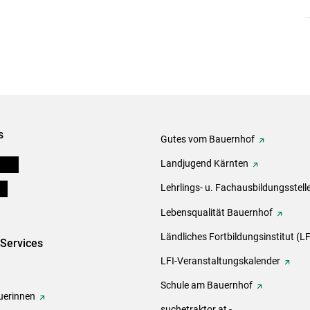
s
Gutes vom Bauernhof
eigen
Landjugend Kärnten
ds
Lehrlings- u. Fachausbildungsstell
Lebensqualität Bauernhof
Ländliches Fortbildungsinstitut (LF
-Services
LFI-Veranstaltungskalender
Schule am Bauernhof
erinnen
suchetraktor.at -