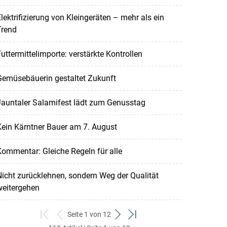
lektrifizierung von Kleingeräten – mehr als ein
Trend
uttermittelimporte: verstärkte Kontrollen
Gemüsebäuerin gestaltet Zukunft
Jauntaler Salamifest lädt zum Genusstag
ein Kärntner Bauer am 7. August
ommentar: Gleiche Regeln für alle
icht zurücklehnen, sondern Weg der Qualität
weitergehen
Seite 1 von 12
zum
zurück
weiter
zum