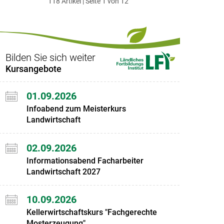
118 Artikel | Seite 1 von 12
ersten
zum
zum
letzten
Set
vorigen
nächsten
Set
Set
Set
Bilden Sie sich weiter
Kursangebote
01.09.2026
Infoabend zum Meisterkurs
Landwirtschaft
02.09.2026
Informationsabend Facharbeiter
Landwirtschaft 2027
10.09.2026
Kellerwirtschaftskurs "Fachgerechte
Mosterzeugung"