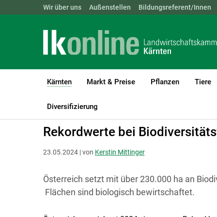
Landwirtschaftskammern:
Wir über uns
Außenstellen
ÖSTERREICH
Bildungsreferent/Innen
BGLD
KTN
Kärnten
Markt & Preise
Pflanzen
Tiere
(current)1
LK Kärnten
Kärnten
Aktuelle Meldungen
Diversifizierung
Rekordwerte bei Biodiversitäts
23.05.2024 | von
Kerstin Mittinger
Österreich setzt mit über 230.000 ha an Biod
Flächen sind biologisch bewirtschaftet.