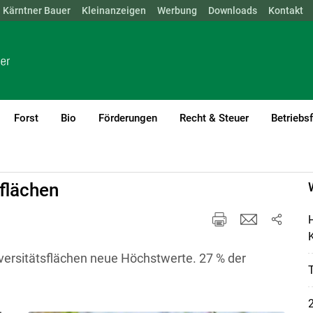
Kärntner Bauer
NÖ
OÖ
SBG
Kleinanzeigen
STMK
TIROL
Werbung
VBG
WIEN
Downloads
Kontakt
Forst
Bio
Förderungen
Recht & Steuer
Betriebs
flächen
H
K
iversitätsflächen neue Höchstwerte. 27 % der
2