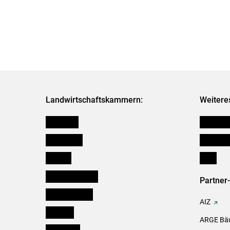
Landwirtschaftskammern:
Weitere
Österreich
Kleinanz
Burgenland
Downloa
Kärnten
Links
Niederösterreich
Partner
Oberösterreich
AIZ
Salzburg
ARGE Bäu
Steiermark