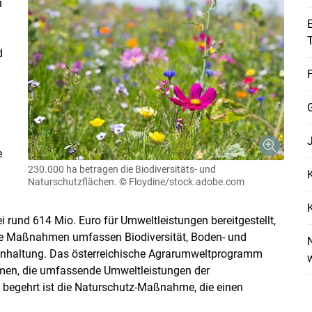
i
E
d
F
Skip to main content
)
e
230.000 ha betragen die Biodiversitäts- und
K
Naturschutzflächen.
© Floydine/stock.adobe.com
K
 rund 614 Mio. Euro für Umweltleistungen bereitgestellt,
ese Maßnahmen umfassen Biodiversität, Boden- und
N
einhaltung. Das österreichische Agrarumweltprogramm
men, die umfassende Umweltleistungen der
 begehrt ist die Naturschutz-Maßnahme, die einen