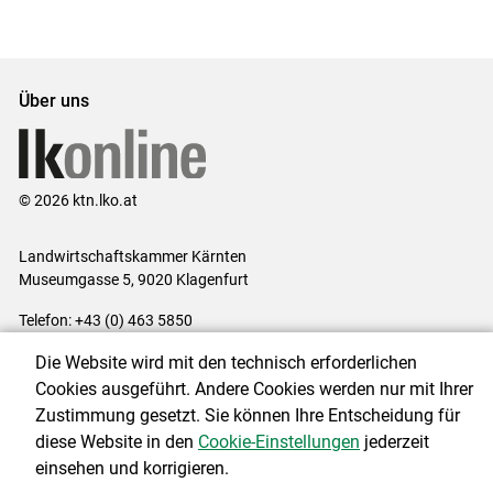
Über uns
© 2026 ktn.lko.at
Landwirtschaftskammer Kärnten
Museumgasse 5, 9020 Klagenfurt
Telefon: +43 (0) 463 5850
E-Mail:
office@lk-kaernten.at
Die Website wird mit den technisch erforderlichen
Impressum
|
Kontakt
|
Datenschutzerklärung
|
Barrierefreiheit
|
Cookies ausgeführt. Andere Cookies werden nur mit Ihrer
Cookie-Einstellungen
Zustimmung gesetzt. Sie können Ihre Entscheidung für
diese Website in den
Cookie-Einstellungen
jederzeit
einsehen und korrigieren.