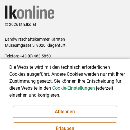
© 2026 ktn.lko.at
Landwirtschaftskammer Kärnten
Museumgasse 5, 9020 Klagenfurt
Telefon: +43 (0) 463 5850
E-Mail:
office@lk-kaernten.at
Die Website wird mit den technisch erforderlichen
Impressum
|
Kontakt
|
Datenschutzerklärung
|
Barrierefreiheit
|
Cookies ausgeführt. Andere Cookies werden nur mit Ihrer
Cookie-Einstellungen
Zustimmung gesetzt. Sie können Ihre Entscheidung für
diese Website in den
Cookie-Einstellungen
jederzeit
einsehen und korrigieren.
NEWSLETTER
Ablehnen
Erlauben