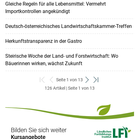
Gleiche Regeln für alle Lebensmittel: Vermehrt
Importkontrollen angekündigt
Deutsch-österreichisches Landwirtschaftskammer-Treffen
Herkunftstransparenz in der Gastro
Steirische Woche der Land- und Forstwirtschaft: Wo
Bäuerinnen wirken, wächst Zukunft
Seite 1 von 13
zum
zurück
weiter
zum
126 Artikel | Seite 1 von 13
ersten
zum
zum
letzten
Set
vorigen
nächsten
Set
Set
Set
Bilden Sie sich weiter
Kursangebote