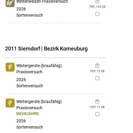
Winterweizen Praxisversuch
PDF,
163
KB
2026
zur
Sortenversuch
Merkliste
hinzufügen
2011 Sierndorf | Bezirk Korneuburg
Wintergerste (braufähig)
Praxisversuch
PDF,
72
KB
zur
2026
Merkliste
Sortenversuch
hinzufügen
Wintergerste (braufähig)
Praxisversuch
PDF,
71
KB
MEHRJÄHRIG
zur
2026
Merkliste
Sortenversuch
hinzufügen