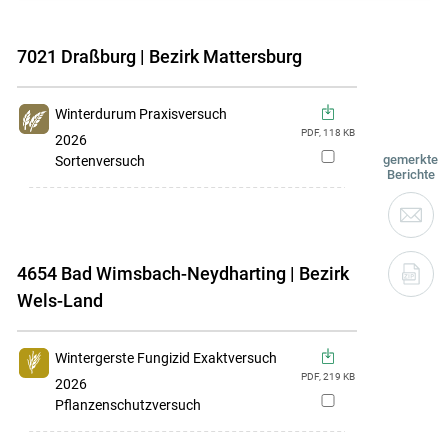
7021 Draßburg | Bezirk Mattersburg
Winterdurum Praxisversuch
PDF,
118
KB
2026
zur
gemerkte
Sortenversuch
Berichte
Merkliste
hinzufügen
4654 Bad Wimsbach-Neydharting | Bezirk
Wels-Land
Wintergerste Fungizid Exaktversuch
PDF,
219
KB
2026
zur
Pflanzenschutzversuch
Merkliste
hinzufügen