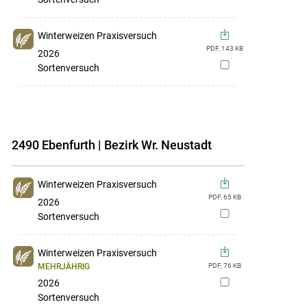
hinzufügen
Winterweizen Praxisversuch
PDF,
143
KB
2026
zur
Sortenversuch
Merkliste
hinzufügen
2490 Ebenfurth | Bezirk Wr. Neustadt
Winterweizen Praxisversuch
PDF,
65
KB
2026
zur
Sortenversuch
Merkliste
hinzufügen
Winterweizen Praxisversuch
MEHRJÄHRIG
PDF,
76
KB
2026
zur
Sortenversuch
Merkliste