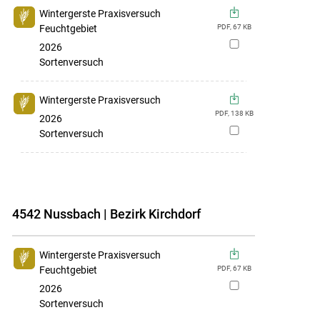
Wintergerste Praxisversuch
Feuchtgebiet
PDF,
67
KB
zur
2026
Merkliste
Sortenversuch
hinzufügen
Wintergerste Praxisversuch
PDF,
138
KB
2026
zur
Sortenversuch
Merkliste
hinzufügen
4542 Nussbach | Bezirk Kirchdorf
Wintergerste Praxisversuch
Feuchtgebiet
PDF,
67
KB
zur
2026
Merkliste
Sortenversuch
hinzufügen