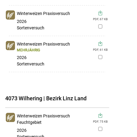
hinzufügen
Winterweizen Praxisversuch
PDF,
67
KB
2026
zur
Sortenversuch
Merkliste
hinzufügen
Winterweizen Praxisversuch
MEHRJÄHRIG
PDF,
61
KB
2026
zur
Sortenversuch
Merkliste
hinzufügen
4073 Wilhering | Bezirk Linz Land
Winterweizen Praxisversuch
Feuchtgebiet
PDF,
75
KB
zur
2026
Merkliste
Sortenversuch