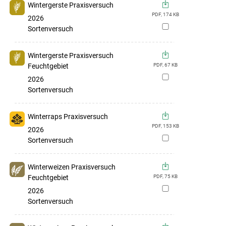
Wintergerste Praxisversuch
PDF,
174
KB
2026
zur
Sortenversuch
Merkliste
hinzufügen
Wintergerste Praxisversuch
Feuchtgebiet
PDF,
67
KB
zur
2026
Merkliste
Sortenversuch
hinzufügen
Winterraps Praxisversuch
PDF,
153
KB
2026
zur
Sortenversuch
Merkliste
hinzufügen
Winterweizen Praxisversuch
Feuchtgebiet
PDF,
75
KB
zur
2026
Merkliste
Sortenversuch
Skip to main content
hinzufügen