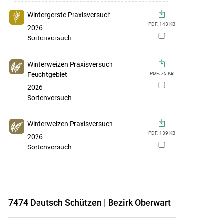
Wintergerste Praxisversuch
PDF,
143
KB
2026
zur
Sortenversuch
Merkliste
hinzufügen
Winterweizen Praxisversuch
Feuchtgebiet
PDF,
75
KB
zur
2026
Merkliste
Sortenversuch
hinzufügen
Winterweizen Praxisversuch
PDF,
139
KB
2026
zur
Sortenversuch
Merkliste
hinzufügen
7474 Deutsch Schützen | Bezirk Oberwart