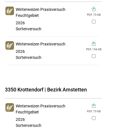
Winterweizen Praxisversuch
Feuchtgebiet
PDF,
75
KB
zur
2026
Merkliste
Sortenversuch
hinzufügen
Winterweizen Praxisversuch
PDF,
154
KB
2026
zur
Sortenversuch
Merkliste
hinzufügen
3350 Krottendorf | Bezirk Amstetten
Winterweizen Praxisversuch
Feuchtgebiet
PDF,
75
KB
zur
2026
Merkliste
Sortenversuch