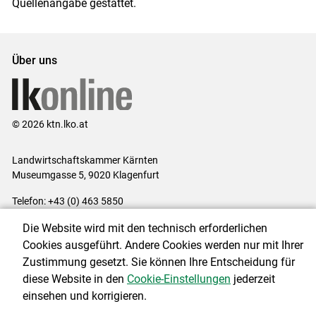
Quellenangabe gestattet.
Über uns
© 2026 ktn.lko.at
Landwirtschaftskammer Kärnten
Museumgasse 5, 9020 Klagenfurt
Telefon: +43 (0) 463 5850
E-Mail:
office@lk-kaernten.at
Die Website wird mit den technisch erforderlichen
Impressum
|
Kontakt
|
Datenschutzerklärung
|
Barrierefreiheit
|
Cookies ausgeführt. Andere Cookies werden nur mit Ihrer
Cookie-Einstellungen
Zustimmung gesetzt. Sie können Ihre Entscheidung für
diese Website in den
Cookie-Einstellungen
jederzeit
einsehen und korrigieren.