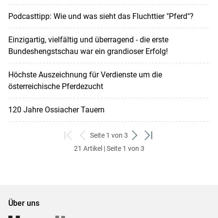
Podcasttipp: Wie und was sieht das Fluchttier "Pferd"?
Einzigartig, vielfältig und überragend - die erste
Bundeshengstschau war ein grandioser Erfolg!
Höchste Auszeichnung für Verdienste um die
österreichische Pferdezucht
120 Jahre Ossiacher Tauern
Seite 1 von 3
zum
zurück
weiter
zum
21 Artikel | Seite 1 von 3
ersten
zum
zum
letzten
Set
vorigen
nächsten
Set
Set
Set
Über uns