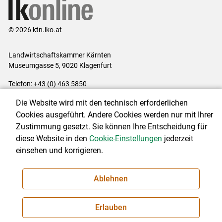
© 2026 ktn.lko.at
Landwirtschaftskammer Kärnten
Museumgasse 5, 9020 Klagenfurt
Telefon: +43 (0) 463 5850
E-Mail:
office@lk-kaernten.at
Die Website wird mit den technisch erforderlichen
Impressum
|
Kontakt
|
Datenschutzerklärung
|
Barrierefreiheit
|
Cookies ausgeführt. Andere Cookies werden nur mit Ihrer
Cookie-Einstellungen
Zustimmung gesetzt. Sie können Ihre Entscheidung für
diese Website in den
Cookie-Einstellungen
jederzeit
einsehen und korrigieren.
NEWSLETTER
Ablehnen
Erlauben