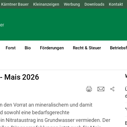
Kärntner Bauer
NÖ
OÖ
SBG
Kleinanzeigen
STMK
TIROL
Werbung
VBG
WIEN
Downloads
Kontakt
Forst
Bio
Förderungen
Recht & Steuer
Betriebs
 - Mais 2026
Ü
n den Vorrat an mineralischem und damit
"
rd sowohl eine bedarfsgerechte
ein Nitrataustrag ins Grundwasser vermieden. Der
B