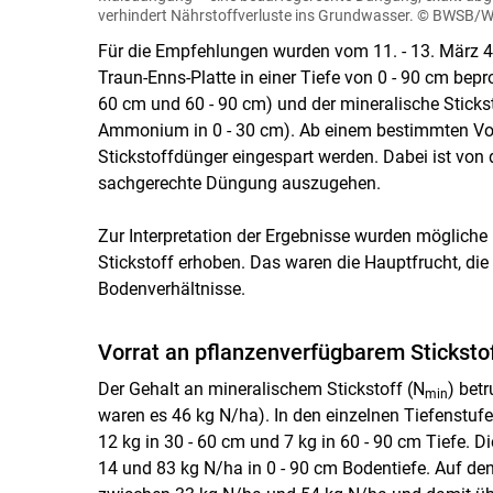
verhindert Nährstoffverluste ins Grundwasser.
© BWSB/Wa
Für die Empfehlungen wurden vom 11. - 13. März 45
Traun-Enns-Platte in einer Tiefe von 0 - 90 cm bepr
60 cm und 60 - 90 cm) und der mineralische Stickstof
Ammonium in 0 - 30 cm). Ab einem bestimmten Vor
Stickstoffdünger eingespart werden. Dabei ist von
sachgerechte Düngung auszugehen.
Zur Interpretation der Ergebnisse wurden mögliche
Stickstoff erhoben. Das waren die Hauptfrucht, die
Bodenverhältnisse.
Vorrat an pflanzenverfügbarem Sticksto
Der Gehalt an mineralischem Stickstoff (N
) bet
min
waren es 46 kg N/ha). In den einzelnen Tiefenstufe
12 kg in 30 - 60 cm und 7 kg in 60 - 90 cm Tiefe. 
14 und 83 kg N/ha in 0 - 90 cm Bodentiefe. Auf de