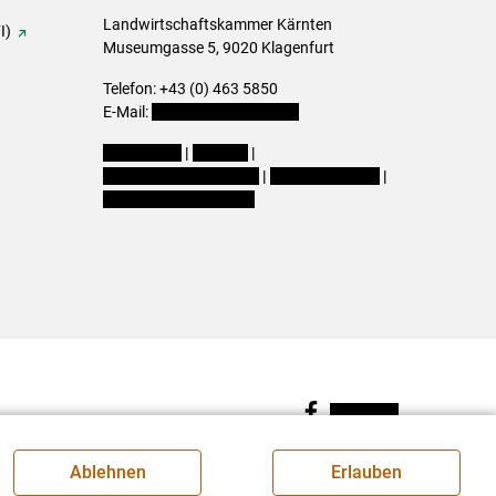
Landwirtschaftskammer Kärnten
I)
Museumgasse 5, 9020 Klagenfurt
Telefon: +43 (0) 463 5850
E-Mail:
office@lk-kaernten.at
Impressum
|
Kontakt
|
Datenschutzerklärung
|
Barrierefreiheit
|
Cookie-Einstellungen
Facebook
Ablehnen
Erlauben