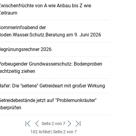
wischenfrüchte von A wie Anbau bis Z wie
Zeitraum
Sommerinfoabend der
Boden.Wasser.Schutz.Beratung am 9. Juni 2026
Begrünungsrechner 2026
Vorbeugender Grundwasserschutz: Bodenproben
echtzeitig ziehen
afer: Die "seltene" Getreideart mit großer Wirkung
etreidebestände jetzt auf "Problemunkräuter"
überprüfen
Seite 2 von 7
zum
zurück
weiter
zum
102 Artikel | Seite 2 von 7
ersten
zum
zum
letzten