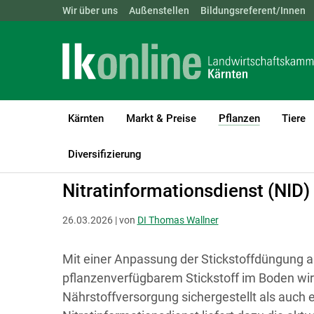
Landwirtschaftskammern:
Wir über uns
Außenstellen
ÖSTERREICH
Bildungsreferent/Innen
BGLD
KTN
Kärnten
Markt & Preise
Pflanzen
Tiere
(current)1
LK Kärnten
Pflanzen
Boden-, Wasserschutz & Düngung
Diversifizierung
Nitratinformationsdienst (NID)
26.03.2026 | von
DI Thomas Wallner
Mit einer Anpassung der Stickstoffdüngung a
pflanzenverfügbarem Stickstoff im Boden wi
Nährstoffversorgung sichergestellt als auch 