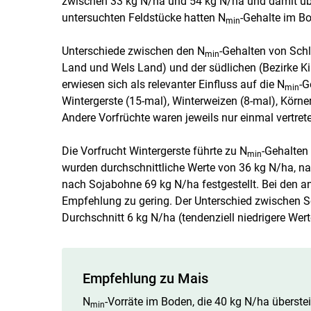
zwischen 33 kg N/ha und 54 kg N/ha und damit übe
untersuchten Feldstücke hatten N
-Gehalte im B
min
Unterschiede zwischen den N
-Gehalten von Schl
min
Land und Wels Land) und der südlichen (Bezirke Kir
erwiesen sich als relevanter Einfluss auf die N
-G
min
Wintergerste (15-mal), Winterweizen (8-mal), Körn
Andere Vorfrüchte waren jeweils nur einmal vertret
Die Vorfrucht Wintergerste führte zu N
-Gehalten
min
wurden durchschnittliche Werte von 36 kg N/ha, 
nach Sojabohne 69 kg N/ha festgestellt. Bei den and
Empfehlung zu gering. Der Unterschied zwischen 
Durchschnitt 6 kg N/ha (tendenziell niedrigere Wer
Empfehlung zu Mais
N
-Vorräte im Boden, die 40 kg N/ha übers
min