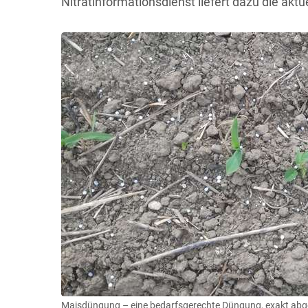
Nitratinformationsdienst liefert dazu die ak
Maisdüngung – eine bedarfsgerechte Düngung, exakt abge