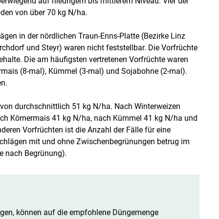
rwiegend auf niedrigem bis mittlerem Niveau. Vier der
oden von über 70 kg N/ha.
ägen in der nördlichen Traun-Enns-Platte (Bezirke Linz
chdorf und Steyr) waren nicht feststellbar. Die Vorfrüchte
ehalte. Die am häufigsten vertretenen Vorfrüchte waren
ermais (8-mal), Kümmel (3-mal) und Sojabohne (2-mal).
en.
 von durchschnittlich 51 kg N/ha. Nach Winterweizen
nach Körnermais 41 kg N/ha, nach Kümmel 41 kg N/ha und
eren Vorfrüchten ist die Anzahl der Fälle für eine
Schlägen mit und ohne Zwischenbegrünungen betrug im
te nach Begrünung).
teigen, können auf die empfohlene Düngemenge