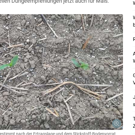
tuellen Düngeempfehlungen jetzt auch für Mais.
W
b
A
G
V
J
s
Skip to main content
T
stimmt nach der Ertragslage und dem Stickstoff-Bodenvorrat