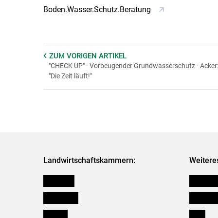
Boden.Wasser.Schutz.Beratung
ZUM VORIGEN
ARTIKEL
"CHECK UP" - Vorbeugender Grundwasserschutz - Acker
"Die Zeit läuft!"
Landwirtschaftskammern:
Weitere
Österreich
Kleinanz
Burgenland
Downloa
Kärnten
Links