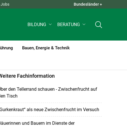
Jobs
Bundesländer +
QUICK LINKS +
BILDUNG
BERATUNG
führung
Bauen, Energie & Technik
Weitere Fachinformation
ber den Tellerrand schauen - Zwischenfrucht auf
den Tisch
Gurkenkraut“ als neue Zwischenfrucht im Versuch
äuerinnen und Bauern im Dienste der