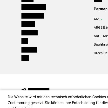
Niederösterreich
Partner
Oberösterreich
AIZ
Salzburg
ARGE Bäu
Steiermark
ARGE Mei
Tirol
Baulehrs
Vorarlberg
Green Ca
Wien
NEWSLETTER
Die Website wird mit den technisch erforderlichen Cookies 
Zustimmung gesetzt. Sie können Ihre Entscheidung für die