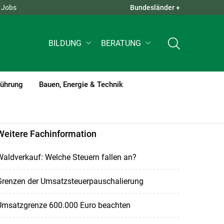
Jobs
Bundesländer +
QUICK LINKS +
BILDUNG
BERATUNG
führung
Bauen, Energie & Technik
Weitere Fachinformation
aldverkauf: Welche Steuern fallen an?
Grenzen der Umsatzsteuerpauschalierung
Umsatzgrenze 600.000 Euro beachten