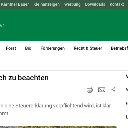
Kärntner Bauer
NÖ
OÖ
SBG
Kleinanzeigen
STMK
TIROL
Werbung
VBG
WIEN
Downloads
Kontakt
Forst
Bio
Förderungen
Recht & Steuer
Betriebs
(current)1
ich zu beachten
W
 eine Steuererklärung verpflichtend wird, ist klar
ommt.