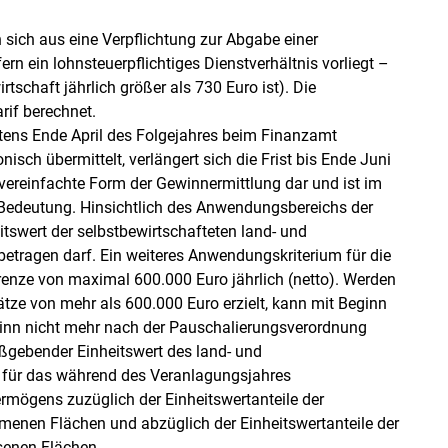
n sich aus eine Verpflichtung zur Abgabe einer
rn ein lohnsteuerpflichtiges Dienstverhältnis vorliegt –
schaft jährlich größer als 730 Euro ist). Die
rif berechnet.
tens Ende April des Folgejahres beim Finanzamt
nisch übermittelt, verlängert sich die Frist bis Ende Juni
e vereinfachte Form der Gewinnermittlung dar und ist im
Bedeutung. Hinsichtlich des Anwendungsbereichs der
itswert der selbstbewirtschafteten land- und
betragen darf. Ein weiteres Anwendungskriterium für die
renze von maximal 600.000 Euro jährlich (netto). Werden
ze von mehr als 600.000 Euro erzielt, kann mit Beginn
inn nicht mehr nach der Pauschalierungsverordnung
maßgebender Einheitswert des land- und
ert für das während des Veranlagungsjahres
ermögens zuzüglich der Einheitswertanteile der
nen Flächen und abzüglich der Einheitswertanteile der
senen Flächen.