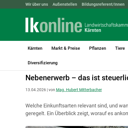
Landwirtschaftskammern:
Wir über uns
Außenstellen
ÖSTERREICH
Bildungsreferent/Innen
BGLD
KTN
Kärnten
Markt & Preise
Pflanzen
Tiere
LK Kärnten
Recht & Steuer
Steuer
Diversifizierung
Nebenerwerb – das ist steuerl
13.04.2026 | von
Mag. Hubert Mitterbacher
Welche Einkunftsarten relevant sind, und wann
geregelt. Ein Überblick zeigt, worauf es ank