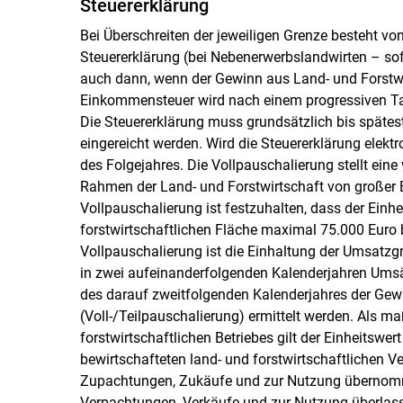
Steuererklärung
Bei Überschreiten der jeweiligen Grenze besteht vo
Steuererklärung (bei Nebenerwerbslandwirten – sofe
auch dann, wenn der Gewinn aus Land- und Forstwirt
Einkommensteuer wird nach einem progressiven Ta
Die Steuererklärung muss grundsätzlich bis spätes
eingereicht werden. Wird die Steuererklärung elektro
des Folgejahres. Die Vollpauschalierung stellt ein
Rahmen der Land- und Forstwirtschaft von großer 
Vollpauschalierung ist festzuhalten, dass der Einhe
forstwirtschaftlichen Fläche maximal 75.000 Euro 
Vollpauschalierung ist die Einhaltung der Umsatzg
in zwei aufeinanderfolgenden Kalenderjahren Umsät
des darauf zweitfolgenden Kalenderjahres der Gew
(Voll-/​Teilpauschalierung) ermittelt werden. Als 
forstwirtschaftlichen Betriebes gilt der Einheitsw
bewirtschafteten land- und forstwirtschaftlichen V
Zupachtungen, Zukäufe und zur Nutzung übernomme
Verpachtungen, Verkäufe und zur Nutzung überlas