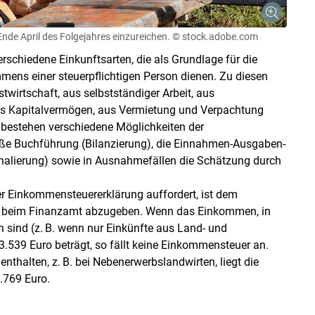
Ende April des Folgejahres einzureichen.
© stock.adobe.com
schiedene Einkunftsarten, die als Grundlage für die
ens einer steuerpflichtigen Person dienen. Zu diesen
twirtschaft, aus selbstständiger Arbeit, aus
 aus Kapitalvermögen, aus Vermietung und Verpachtung
e bestehen verschiedene Möglichkeiten der
ße Buchführung (Bilanzierung), die Einnahmen-Ausgaben-
chalierung) sowie in Ausnahmefällen die Schätzung durch
Skip to main content
r Einkommensteuererklärung auffordert, ist dem
ist beim Finanzamt abzugeben. Wenn das Einkommen, in
n sind (z. B. wenn nur Einkünfte aus Land- und
 13.539 Euro beträgt, so fällt keine Einkommensteuer an.
nthalten, z. B. bei Nebenerwerbslandwirten, liegt die
.769 Euro.