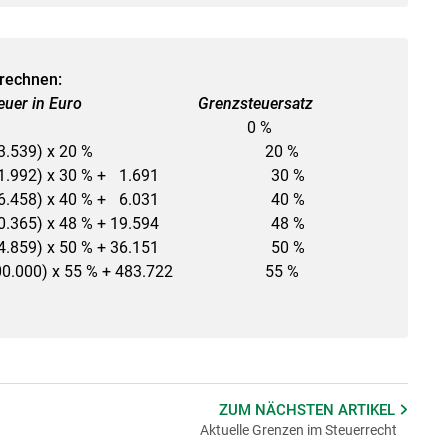
erechnen:
nsteuer in Euro Grenzsteuersatz
39 0 0 %
men – 13.539) x 20 % 20 %
– 21.992) x 30 % + 1.691 30 %
– 36.458) x 40 % + 6.031 40 %
– 70.365) x 48 % + 19.594 48 %
 104.859) x 50 % + 36.151 50 %
000) x 55 % + 483.722 55 %
ZUM NÄCHSTEN
ARTIKEL
Aktuelle Grenzen im Steuerrecht