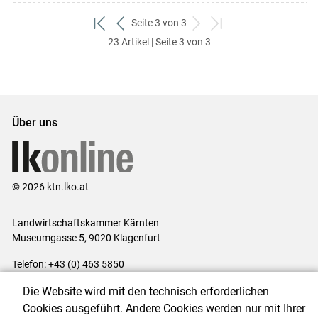
Seite 3 von 3
zum
zurück
weiter
zum
23 Artikel | Seite 3 von 3
ersten
zum
zum
letzten
Set
vorigen
nächsten
Set
Set
Set
Über uns
© 2026 ktn.lko.at
Landwirtschaftskammer Kärnten
Museumgasse 5, 9020 Klagenfurt
Telefon: +43 (0) 463 5850
E-Mail:
office@lk-kaernten.at
Die Website wird mit den technisch erforderlichen
Impressum
|
Kontakt
|
Datenschutzerklärung
|
Barrierefreiheit
|
Cookies ausgeführt. Andere Cookies werden nur mit Ihrer